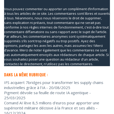
Vous pouvez commenter ou apporter un complément d’information
à tous les articles de ce site. Les commentaires sont libres et ouverts
à tous. Néanmoins, nous nous réservons le droit de supprimer,
sans explication ni préavis, tout commentaire qui ne serait pas
conforme à nos règles internes de fonctionnement, c'est-à-dire tout
commentaire diffamatoire ou sans rapport avec le sujet de l’article.
Par ailleurs, les commentaires anonymes sont systématiquement
supprimés s’ils sont trop négatifs ou trop positifs. Ayez des
opinions, partagez les avec les autres, mais assumez les ! Merci
d’avance. Merci de noter également que les commentaires ne sont
pas automatiquement envoyés aux rédacteurs de chaque article. Si
vous souhaitez poser une question au rédacteur d'un article,
contactez-le directement, n'utilisez pas les commentaires.
DANS LA MÊME RUBRIQUE :
IFS acquiert 7bridges pour transformer les supply chains
industrielles grâce à l'IA
- 20/08/2025
Pigment dévoile sa feuille de route IA agentique
-
25/03/2025
Comand AI lève 8,5 millions d'euros pour apporter une
supériorité militaire décisive à la France et ses alliés
-
16/12/2024