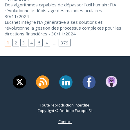
Des algorithmes capables de dépasser l’œil humain : l’IA
révolutionne le dépistage des maladies oculaires
-
30/11/2024
Lucanet intègre l’IA générative à ses solutions et
révolutionne la gestion des processus complexes pour les
directions financières
- 30/11/2024
1
2
3
4
5
»
...
379
Toute reproduction interdite.
Copyright © Decideo Europe SL
Contact