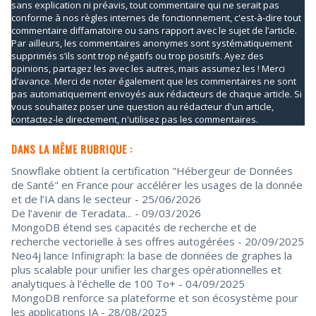
sans explication ni préavis, tout commentaire qui ne serait pas
conforme à nos règles internes de fonctionnement, c'est-à-dire tout
commentaire diffamatoire ou sans rapport avec le sujet de l’article.
Par ailleurs, les commentaires anonymes sont systématiquement
supprimés s’ils sont trop négatifs ou trop positifs. Ayez des
opinions, partagez les avec les autres, mais assumez les ! Merci
d’avance. Merci de noter également que les commentaires ne sont
pas automatiquement envoyés aux rédacteurs de chaque article. Si
vous souhaitez poser une question au rédacteur d'un article,
contactez-le directement, n'utilisez pas les commentaires.
DANS LA MÊME RUBRIQUE :
Snowflake obtient la certification "Hébergeur de Données
de Santé" en France pour accélérer les usages de la donnée
et de l’IA dans le secteur
- 25/06/2026
De l’avenir de Teradata...
- 09/03/2026
MongoDB étend ses capacités de recherche et de
recherche vectorielle à ses offres autogérées
- 20/09/2025
Neo4j lance Infinigraph: la base de données de graphes la
plus scalable pour unifier les charges opérationnelles et
analytiques à l’échelle de 100 To+
- 04/09/2025
MongoDB renforce sa plateforme et son écosystème pour
les applications IA
- 28/08/2025