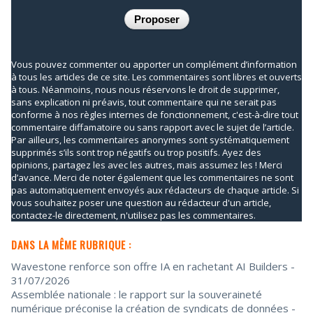
Vous pouvez commenter ou apporter un complément d’information
à tous les articles de ce site. Les commentaires sont libres et ouverts
à tous. Néanmoins, nous nous réservons le droit de supprimer,
sans explication ni préavis, tout commentaire qui ne serait pas
conforme à nos règles internes de fonctionnement, c'est-à-dire tout
commentaire diffamatoire ou sans rapport avec le sujet de l’article.
Par ailleurs, les commentaires anonymes sont systématiquement
supprimés s’ils sont trop négatifs ou trop positifs. Ayez des
opinions, partagez les avec les autres, mais assumez les ! Merci
d’avance. Merci de noter également que les commentaires ne sont
pas automatiquement envoyés aux rédacteurs de chaque article. Si
vous souhaitez poser une question au rédacteur d'un article,
contactez-le directement, n'utilisez pas les commentaires.
DANS LA MÊME RUBRIQUE :
Wavestone renforce son offre IA en rachetant AI Builders
-
31/07/2026
Assemblée nationale : le rapport sur la souveraineté
numérique préconise la création de syndicats de données
-