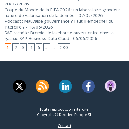
20/07/2026
Coupe du Monde de la FIFA 2026 : un laboratoire grandeur
nature de valorisation de la donnée
- 07/07/2026
Podcast : Mauvaise gouvernance ? Faut-il empêcher ou
interdire ?
- 18/05/2026
SAP rachète Dremio : le lakehouse ouvert entre dans la
galaxie SAP Business Data Cloud
- 05/05/2026
1
2
3
4
5
»
...
230
Toute reproduction interdite.
Copyright © Decideo Europe SL
Contact