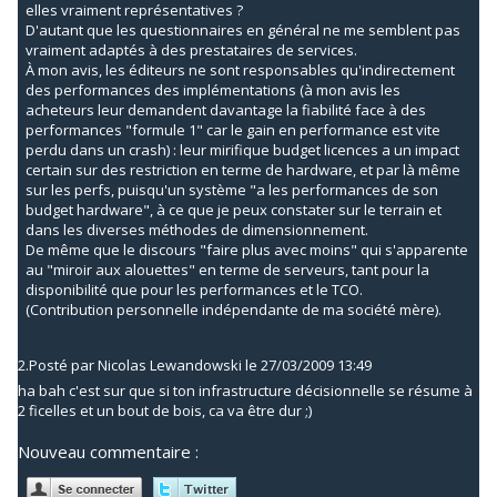
elles vraiment représentatives ?
D'autant que les questionnaires en général ne me semblent pas
vraiment adaptés à des prestataires de services.
À mon avis, les éditeurs ne sont responsables qu'indirectement
des performances des implémentations (à mon avis les
acheteurs leur demandent davantage la fiabilité face à des
performances "formule 1" car le gain en performance est vite
perdu dans un crash) : leur mirifique budget licences a un impact
certain sur des restriction en terme de hardware, et par là même
sur les perfs, puisqu'un système "a les performances de son
budget hardware", à ce que je peux constater sur le terrain et
dans les diverses méthodes de dimensionnement.
De même que le discours "faire plus avec moins" qui s'apparente
au "miroir aux alouettes" en terme de serveurs, tant pour la
disponibilité que pour les performances et le TCO.
(Contribution personnelle indépendante de ma société mère).
2.
Posté par
Nicolas Lewandowski
le 27/03/2009 13:49
ha bah c'est sur que si ton infrastructure décisionnelle se résume à
2 ficelles et un bout de bois, ca va être dur ;)
Nouveau commentaire :