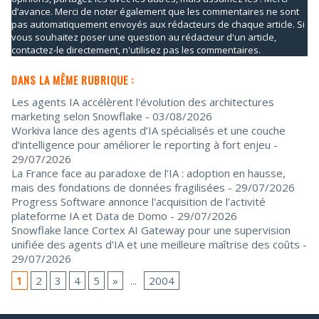
d’avance. Merci de noter également que les commentaires ne sont
pas automatiquement envoyés aux rédacteurs de chaque article. Si
vous souhaitez poser une question au rédacteur d'un article,
contactez-le directement, n'utilisez pas les commentaires.
DANS LA MÊME RUBRIQUE :
Les agents IA accélèrent l'évolution des architectures
marketing selon Snowflake
- 03/08/2026
Workiva lance des agents d’IA spécialisés et une couche
d’intelligence pour améliorer le reporting à fort enjeu
-
29/07/2026
La France face au paradoxe de l’IA : adoption en hausse,
mais des fondations de données fragilisées
- 29/07/2026
Progress Software annonce l'acquisition de l’activité
plateforme IA et Data de Domo
- 29/07/2026
Snowflake lance Cortex AI Gateway pour une supervision
unifiée des agents d'IA et une meilleure maîtrise des coûts
-
29/07/2026
1
2
3
4
5
»
...
2004