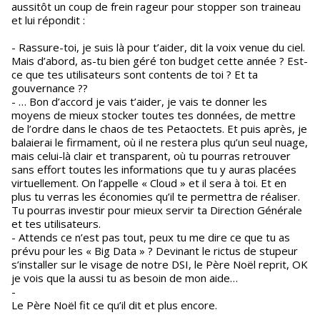
aussitôt un coup de frein rageur pour stopper son traineau
et lui répondit :
- Rassure-toi, je suis là pour t’aider, dit la voix venue du ciel.
Mais d’abord, as-tu bien géré ton budget cette année ? Est-
ce que tes utilisateurs sont contents de toi ? Et ta
gouvernance ??
- … Bon d’accord je vais t’aider, je vais te donner les
moyens de mieux stocker toutes tes données, de mettre
de l’ordre dans le chaos de tes Petaoctets. Et puis après, je
balaierai le firmament, où il ne restera plus qu’un seul nuage,
mais celui-là clair et transparent, où tu pourras retrouver
sans effort toutes les informations que tu y auras placées
virtuellement. On l’appelle « Cloud » et il sera à toi. Et en
plus tu verras les économies qu’il te permettra de réaliser.
Tu pourras investir pour mieux servir ta Direction Générale
et tes utilisateurs.
- Attends ce n’est pas tout, peux tu me dire ce que tu as
prévu pour les « Big Data » ? Devinant le rictus de stupeur
s’installer sur le visage de notre DSI, le Père Noël reprit, OK
je vois que la aussi tu as besoin de mon aide…
-
Le Père Noël fit ce qu’il dit et plus encore.