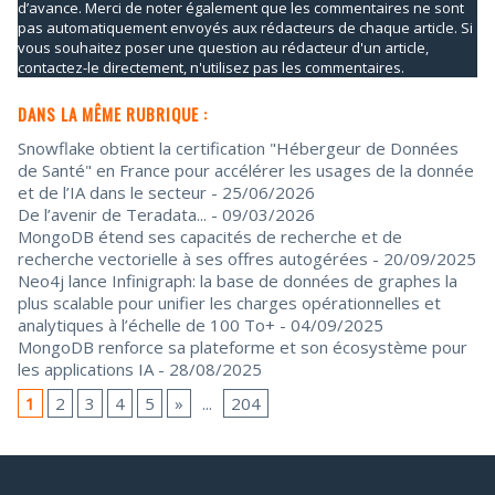
d’avance. Merci de noter également que les commentaires ne sont
pas automatiquement envoyés aux rédacteurs de chaque article. Si
vous souhaitez poser une question au rédacteur d'un article,
contactez-le directement, n'utilisez pas les commentaires.
DANS LA MÊME RUBRIQUE :
Snowflake obtient la certification "Hébergeur de Données
de Santé" en France pour accélérer les usages de la donnée
et de l’IA dans le secteur
- 25/06/2026
De l’avenir de Teradata...
- 09/03/2026
MongoDB étend ses capacités de recherche et de
recherche vectorielle à ses offres autogérées
- 20/09/2025
Neo4j lance Infinigraph: la base de données de graphes la
plus scalable pour unifier les charges opérationnelles et
analytiques à l’échelle de 100 To+
- 04/09/2025
MongoDB renforce sa plateforme et son écosystème pour
les applications IA
- 28/08/2025
1
2
3
4
5
»
...
204