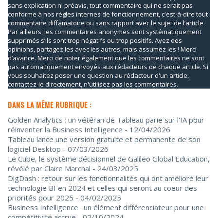
sans explication ni préavis, tout commentaire qui ne serait pas
conforme à nos règles internes de fonctionnement, c'est-à-dire tout
commentaire diffamatoire ou sans rapport avec le sujet de l’article.
Par ailleurs, les commentaires anonymes sont systématiquement
supprimés s’ils sont trop négatifs ou trop positifs. Ayez des
opinions, partagez les avec les autres, mais assumez les ! Merci
d’avance. Merci de noter également que les commentaires ne sont
pas automatiquement envoyés aux rédacteurs de chaque article. Si
vous souhaitez poser une question au rédacteur d'un article,
contactez-le directement, n'utilisez pas les commentaires.
DANS LA MÊME RUBRIQUE :
Golden Analytics : un vétéran de Tableau parie sur l'IA pour
réinventer la Business Intelligence
- 12/04/2026
Tableau lance une version gratuite et permanente de son
logiciel Desktop
- 07/03/2026
Le Cube, le système décisionnel de Galileo Global Education,
révélé par Claire Marchal
- 24/03/2025
DigDash : retour sur les fonctionnalités qui ont amélioré leur
technologie BI en 2024 et celles qui seront au coeur des
priorités pour 2025
- 04/02/2025
Business Intelligence : un élément différenciateur pour une
compétitivité accrue
- 02/10/2024