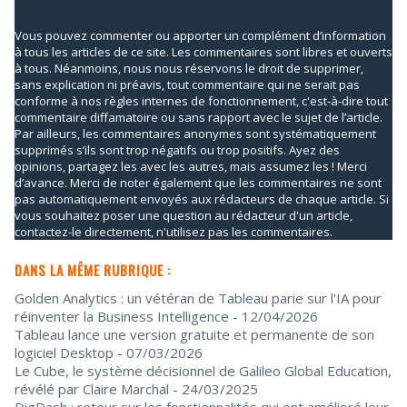
Vous pouvez commenter ou apporter un complément d’information
à tous les articles de ce site. Les commentaires sont libres et ouverts
à tous. Néanmoins, nous nous réservons le droit de supprimer,
sans explication ni préavis, tout commentaire qui ne serait pas
conforme à nos règles internes de fonctionnement, c'est-à-dire tout
commentaire diffamatoire ou sans rapport avec le sujet de l’article.
Par ailleurs, les commentaires anonymes sont systématiquement
supprimés s’ils sont trop négatifs ou trop positifs. Ayez des
opinions, partagez les avec les autres, mais assumez les ! Merci
d’avance. Merci de noter également que les commentaires ne sont
pas automatiquement envoyés aux rédacteurs de chaque article. Si
vous souhaitez poser une question au rédacteur d'un article,
contactez-le directement, n'utilisez pas les commentaires.
DANS LA MÊME RUBRIQUE :
Golden Analytics : un vétéran de Tableau parie sur l'IA pour
réinventer la Business Intelligence
- 12/04/2026
Tableau lance une version gratuite et permanente de son
logiciel Desktop
- 07/03/2026
Le Cube, le système décisionnel de Galileo Global Education,
révélé par Claire Marchal
- 24/03/2025
DigDash : retour sur les fonctionnalités qui ont amélioré leur