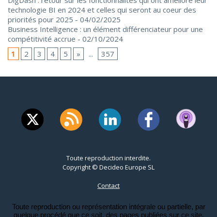
technologie BI en 2024 et celles qui seront au coeur des
priorités pour 2025
- 04/02/2025
Business Intelligence : un élément différenciateur pour une
compétitivité accrue
- 02/10/2024
1
2
3
4
5
»
...
357
Toute reproduction interdite.
Copyright © Decideo Europe SL
Contact
Toute reproduction ou représentation intégrale ou partielle, par
quelque procédé que ce soit, des pages publiées sur ce site,