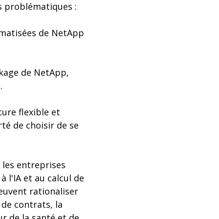
s problématiques :
tomatisées de NetApp
ockage de NetApp,
.
ure flexible et
rté de choisir de se
 les entreprises
 l'IA et au calcul de
euvent rationaliser
de contrats, la
ur de la santé et de