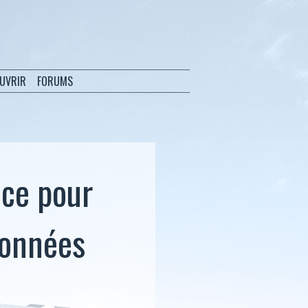
OUVRIR
FORUMS
nce pour
données