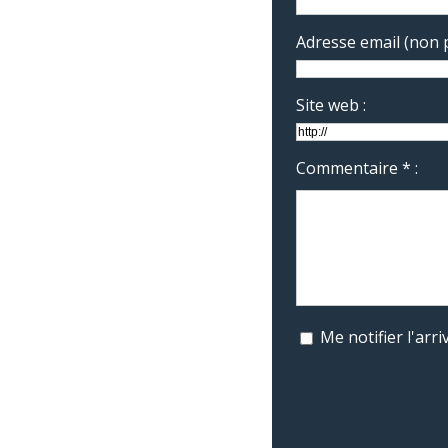
Adresse email (non p
Site web :
Commentaire * :
Me notifier l'ar