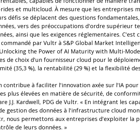
t rentables, capables de fonctionner de manière tra
ides et multicloud. À mesure que les entreprises m
leurs défis se déplacent des questions fondamentales, 
nnées, vers des préoccupations d'ordre supérieur tel
nnées, ainsi que les exigences réglementaires. C'est 
ommandé par Vultr à S&P Global Market Intelligenc
nlocking the Power of AI Maturity with Multi-Model 
res de choix d'un fournisseur cloud pour le déploieme
ité (35,3 %), la rentabilité (29 %) et la flexibilité des
 contribue à faciliter l'innovation axée sur l'IA pour
les plus élevées en matière de sécurité, de conformi
re J.J. Kardwell, PDG de Vultr. « En intégrant les cap
e gestion des données à l'infrastructure cloud mon
, nous permettons aux entreprises d'exploiter la pu
trôle de leurs données. »