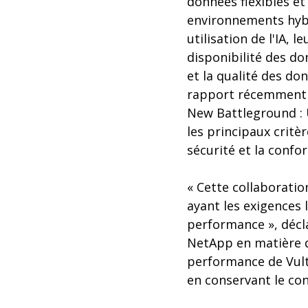
données flexibles e
environnements hybr
utilisation de l'IA, 
disponibilité des do
et la qualité des do
rapport récemment c
New Battleground : U
les principaux critè
sécurité et la conform
« Cette collaboration
ayant les exigences 
performance », décla
NetApp en matière d
performance de Vultr
en conservant le con