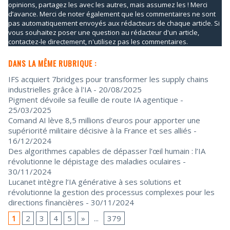
opinions, partagez les avec les autres, mais assumez les ! Merci
d’avance. Merci de noter également que les commentaires ne sont
pas automatiquement envoyés aux rédacteurs de chaque article. Si
vous souhaitez poser une question au rédacteur d'un article,
contactez-le directement, n'utilisez pas les commentaires.
DANS LA MÊME RUBRIQUE :
IFS acquiert 7bridges pour transformer les supply chains
industrielles grâce à l'IA
- 20/08/2025
Pigment dévoile sa feuille de route IA agentique
-
25/03/2025
Comand AI lève 8,5 millions d'euros pour apporter une
supériorité militaire décisive à la France et ses alliés
-
16/12/2024
Des algorithmes capables de dépasser l’œil humain : l’IA
révolutionne le dépistage des maladies oculaires
-
30/11/2024
Lucanet intègre l’IA générative à ses solutions et
révolutionne la gestion des processus complexes pour les
directions financières
- 30/11/2024
1
2
3
4
5
»
...
379