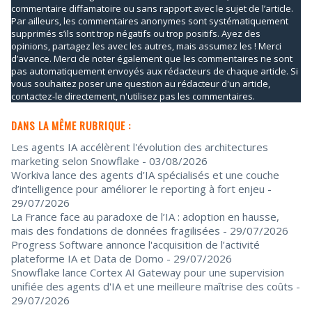
commentaire diffamatoire ou sans rapport avec le sujet de l’article.
Par ailleurs, les commentaires anonymes sont systématiquement
supprimés s’ils sont trop négatifs ou trop positifs. Ayez des
opinions, partagez les avec les autres, mais assumez les ! Merci
d’avance. Merci de noter également que les commentaires ne sont
pas automatiquement envoyés aux rédacteurs de chaque article. Si
vous souhaitez poser une question au rédacteur d'un article,
contactez-le directement, n'utilisez pas les commentaires.
DANS LA MÊME RUBRIQUE :
Les agents IA accélèrent l'évolution des architectures
marketing selon Snowflake
- 03/08/2026
Workiva lance des agents d’IA spécialisés et une couche
d’intelligence pour améliorer le reporting à fort enjeu
-
29/07/2026
La France face au paradoxe de l’IA : adoption en hausse,
mais des fondations de données fragilisées
- 29/07/2026
Progress Software annonce l'acquisition de l’activité
plateforme IA et Data de Domo
- 29/07/2026
Snowflake lance Cortex AI Gateway pour une supervision
unifiée des agents d'IA et une meilleure maîtrise des coûts
-
29/07/2026