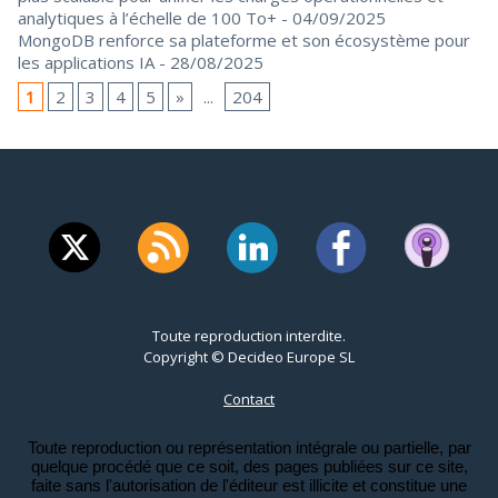
analytiques à l’échelle de 100 To+
- 04/09/2025
MongoDB renforce sa plateforme et son écosystème pour
les applications IA
- 28/08/2025
1
2
3
4
5
»
...
204
Toute reproduction interdite.
Copyright © Decideo Europe SL
Contact
Toute reproduction ou représentation intégrale ou partielle, par
quelque procédé que ce soit, des pages publiées sur ce site,
faite sans l'autorisation de l'éditeur est illicite et constitue une