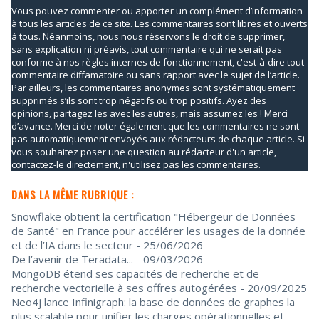
Vous pouvez commenter ou apporter un complément d’information
à tous les articles de ce site. Les commentaires sont libres et ouverts
à tous. Néanmoins, nous nous réservons le droit de supprimer,
sans explication ni préavis, tout commentaire qui ne serait pas
conforme à nos règles internes de fonctionnement, c'est-à-dire tout
commentaire diffamatoire ou sans rapport avec le sujet de l’article.
Par ailleurs, les commentaires anonymes sont systématiquement
supprimés s’ils sont trop négatifs ou trop positifs. Ayez des
opinions, partagez les avec les autres, mais assumez les ! Merci
d’avance. Merci de noter également que les commentaires ne sont
pas automatiquement envoyés aux rédacteurs de chaque article. Si
vous souhaitez poser une question au rédacteur d'un article,
contactez-le directement, n'utilisez pas les commentaires.
DANS LA MÊME RUBRIQUE :
Snowflake obtient la certification "Hébergeur de Données
de Santé" en France pour accélérer les usages de la donnée
et de l’IA dans le secteur
- 25/06/2026
De l’avenir de Teradata...
- 09/03/2026
MongoDB étend ses capacités de recherche et de
recherche vectorielle à ses offres autogérées
- 20/09/2025
Neo4j lance Infinigraph: la base de données de graphes la
plus scalable pour unifier les charges opérationnelles et