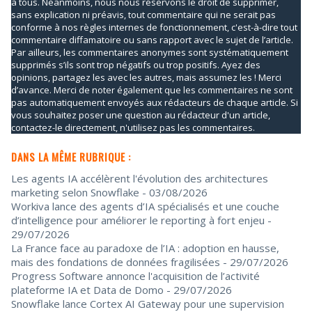
à tous. Néanmoins, nous nous réservons le droit de supprimer,
sans explication ni préavis, tout commentaire qui ne serait pas
conforme à nos règles internes de fonctionnement, c'est-à-dire tout
commentaire diffamatoire ou sans rapport avec le sujet de l’article.
Par ailleurs, les commentaires anonymes sont systématiquement
supprimés s’ils sont trop négatifs ou trop positifs. Ayez des
opinions, partagez les avec les autres, mais assumez les ! Merci
d’avance. Merci de noter également que les commentaires ne sont
pas automatiquement envoyés aux rédacteurs de chaque article. Si
vous souhaitez poser une question au rédacteur d'un article,
contactez-le directement, n'utilisez pas les commentaires.
DANS LA MÊME RUBRIQUE :
Les agents IA accélèrent l'évolution des architectures
marketing selon Snowflake
- 03/08/2026
Workiva lance des agents d’IA spécialisés et une couche
d’intelligence pour améliorer le reporting à fort enjeu
-
29/07/2026
La France face au paradoxe de l’IA : adoption en hausse,
mais des fondations de données fragilisées
- 29/07/2026
Progress Software annonce l'acquisition de l’activité
plateforme IA et Data de Domo
- 29/07/2026
Snowflake lance Cortex AI Gateway pour une supervision