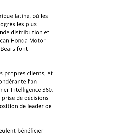
ique latine, où les
ogrès les plus
ande distribution et
erican Honda Motor
 Bears font
 propres clients, et
pondérante l'an
mer Intelligence 360,
prise de décisions
sition de leader de
veulent bénéficier