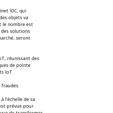
inet IDC, qui
des objets va
nt le nombre est
 des solutions
marché, seront
oT, réunissant des
ques de pointe
ts IoT.
 fraudes.
à l'échelle de sa
 est prévue pour
en vue de transformer