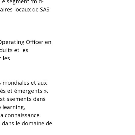
 Le segment ‘mid-
aires locaux de SAS.
Operating Officer en
duits et les
 les
es mondiales et aux
lés et émergents »,
vestissements dans
 learning,
 la connaissance
s dans le domaine de