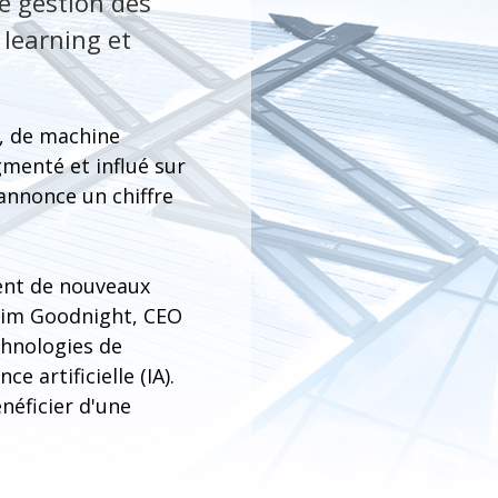
e gestion des
 learning et
e, de machine
gmenté et influé sur
 annonce un chiffre
vent de nouveaux
 Jim Goodnight, CEO
chnologies de
e artificielle (IA).
néficier d'une
s