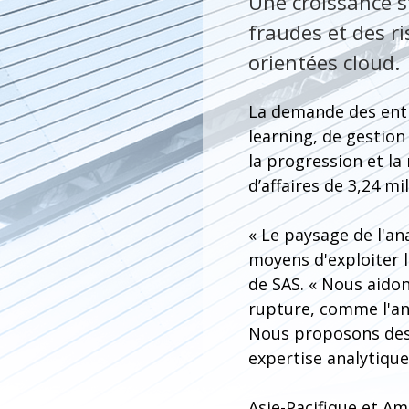
Une croissance s
fraudes et des ri
orientées cloud.
La demande des entre
learning, de gestion
la progression et la
d’affaires de 3,24 mil
« Le paysage de l'a
moyens d'exploiter l
de SAS. « Nous aidon
rupture, comme l'anal
Nous proposons des 
expertise analytique
Asie-Pacifique et Am