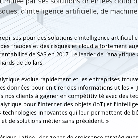
timulée par ses solutions orientées cloud d
sques, d'intelligence artificielle, de machine
prises pour des solutions d'intelligence artificiell
 des fraudes et des risques et cloud a fortement au
 rentabilité de SAS en 2017. Le leader de l’analytique
liards de dollars.
nalytique évolue rapidement et les entreprises trou
es données pour en tirer des informations utiles »,
s nos clients à gagner en compétitivité avec des te
ytique pour l'Internet des objets (IoT) et l'intelligenc
technologies innovantes qui leur permettent de bé
 et de solutions métier sans précédent. »
érique Latine : des zones de croissance stratégique