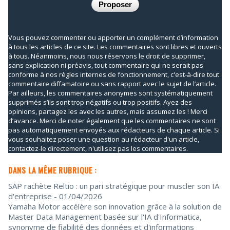
Vous pouvez commenter ou apporter un complément d’information
à tous les articles de ce site. Les commentaires sont libres et ouverts
à tous. Néanmoins, nous nous réservons le droit de supprimer,
sans explication ni préavis, tout commentaire qui ne serait pas
conforme à nos règles internes de fonctionnement, c'est-à-dire tout
commentaire diffamatoire ou sans rapport avec le sujet de l’article.
Par ailleurs, les commentaires anonymes sont systématiquement
supprimés s’ils sont trop négatifs ou trop positifs. Ayez des
opinions, partagez les avec les autres, mais assumez les ! Merci
d’avance. Merci de noter également que les commentaires ne sont
pas automatiquement envoyés aux rédacteurs de chaque article. Si
vous souhaitez poser une question au rédacteur d'un article,
contactez-le directement, n'utilisez pas les commentaires.
DANS LA MÊME RUBRIQUE :
SAP rachète Reltio : un pari stratégique pour muscler son IA
d'entreprise
- 01/04/2026
Yamaha Motor accélère son innovation grâce à la solution de
Master Data Management basée sur l'IA d'Informatica,
synonyme de fiabilité des données et d'informations