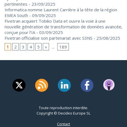
pertinentes
- 23/09/2025
Informatica nomme Laurent Carrière à la tête de la région
EMEA South
- 09/09/2025
Fivetran acquiert Tobiko Data et ouvre la voie à une
nouvelle génération de transformation de données avancée,
conçue pour l’IA
- 03/09/2025
Fivetran officialise son partenariat avec S3NS
- 25/08/2025
1
2
3
4
5
»
...
189
Toute reproduction interdite.
Copyright © Decideo Europe SL
Contact