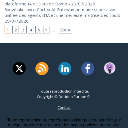
plateforme IA et Data de Domo
- 29/07/2026
Snowflake lance Cortex AI Gateway pour une supervision
unifiée des agents d'IA et une meilleure maîtrise des coûts
-
29/07/2026
1
2
3
4
5
»
...
2004
Toute reproduction interdite.
Copyright © Decideo Europe SL
Contact
Toute reproduction ou représentation intégrale ou partielle, par
quelque procédé que ce soit, des pages publiées sur ce site,