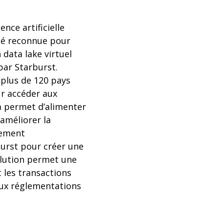
nce artificielle
été reconnue pour
 data lake virtuel
par Starburst.
 plus de 120 pays
ur accéder aux
la permet d’alimenter
améliorer la
sement
burst pour créer une
olution permet une
 les transactions
aux réglementations