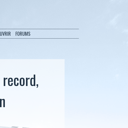
OUVRIR
FORUMS
 record,
on