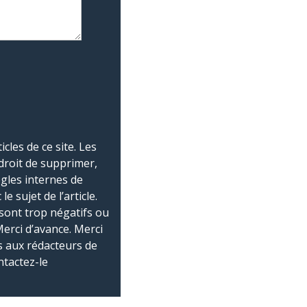
les de ce site. Les
droit de supprimer,
ègles internes de
 sujet de l’article.
sont trop négatifs ou
Merci d’avance. Merci
 aux rédacteurs de
ntactez-le