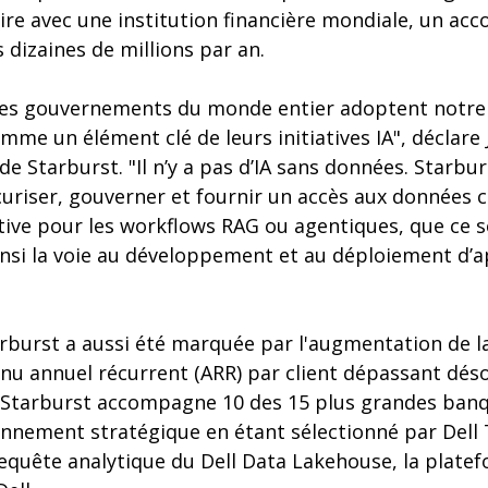
ire avec une institution financière mondiale, un acc
 dizaines de millions par an.
 les gouvernements du monde entier adoptent notre
mme un élément clé de leurs initiatives IA", déclare
e Starburst. "Il n’y a pas d’IA sans données. Starbu
curiser, gouverner et fournir un accès aux données
ive pour les workflows RAG ou agentiques, que ce so
insi la voie au développement et au déploiement d’ap
arburst a aussi été marquée par l'augmentation de 
enu annuel récurrent (ARR) par client dépassant dés
i, Starburst accompagne 10 des 15 plus grandes ban
onnement stratégique en étant sélectionné par Dell
uête analytique du Dell Data Lakehouse, la plate