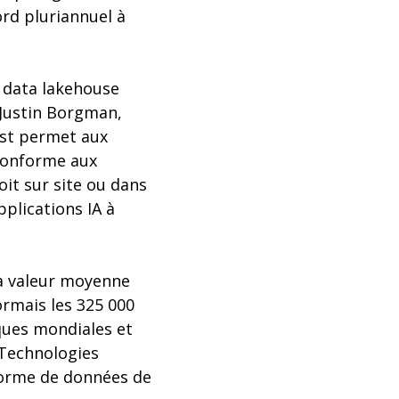
ord pluriannuel à
 data lakehouse
 Justin Borgman,
rst permet aux
 conforme aux
it sur site ou dans
plications IA à
la valeur moyenne
ormais les 325 000
ques mondiales et
 Technologies
forme de données de