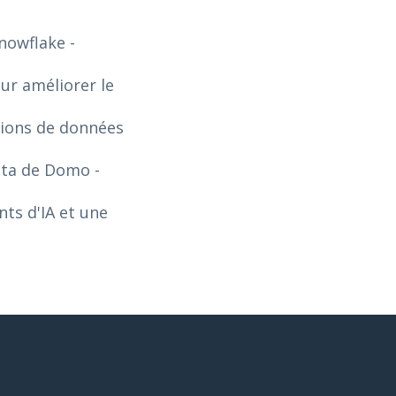
Snowflake
-
our améliorer le
tions de données
Data de Domo
-
ts d'IA et une