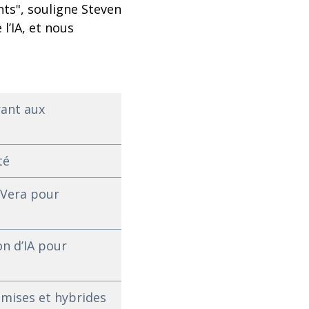
ents", souligne Steven
l’IA, et nous
rant aux
té
 Vera pour
on d’IA pour
mises et hybrides