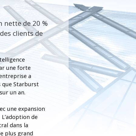
n nette de 20 %
des clients de
telligence
ar une forte
’entreprise a
s que Starburst
sur un an.
vec une expansion
 L’adoption de
ral dans la
le plus grand