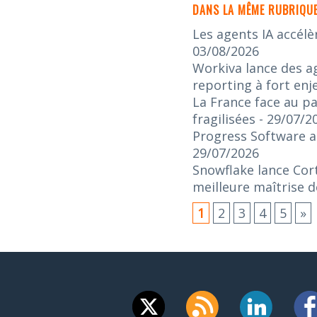
DANS LA MÊME RUBRIQUE
Les agents IA accélè
03/08/2026
Workiva lance des ag
reporting à fort enj
La France face au pa
fragilisées
- 29/07/2
Progress Software an
29/07/2026
Snowflake lance Cort
meilleure maîtrise d
1
2
3
4
5
»