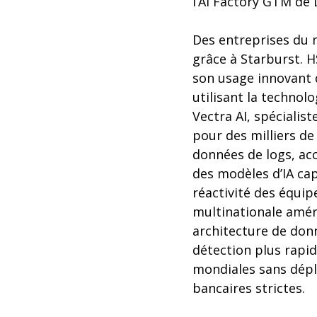
l’AI Factory GTM de D
Des entreprises du mo
grâce à Starburst. 
son usage innovant d
utilisant la technol
Vectra AI, spécialis
pour des milliers de
données de logs, acc
des modèles d’IA cap
réactivité des équip
multinationale améri
architecture de don
détection plus rapid
mondiales sans dépl
bancaires strictes.