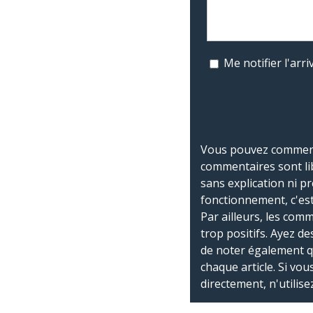
Me notifier l'ar
Vous pouvez commente
commentaires sont li
sans explication ni p
fonctionnement, c'est
Par ailleurs, les co
trop positifs. Ayez de
de noter également 
chaque article. Si vo
directement, n'utilis