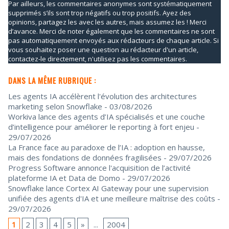
Par ailleurs, les commentaires anonymes sont systématiquement
supprimés s’ils sont trop négatifs ou trop positifs. Ayez des
opinions, partagez les avec les autres, mais assumez les ! Merci
d’avance. Merci de noter également que les commentaires ne sont
pas automatiquement envoyés aux rédacteurs de chaque article. Si
vous souhaitez poser une question au rédacteur d'un article,
contactez-le directement, n'utilisez pas les commentaires.
DANS LA MÊME RUBRIQUE :
Les agents IA accélèrent l'évolution des architectures
marketing selon Snowflake
- 03/08/2026
Workiva lance des agents d’IA spécialisés et une couche
d’intelligence pour améliorer le reporting à fort enjeu
-
29/07/2026
La France face au paradoxe de l’IA : adoption en hausse,
mais des fondations de données fragilisées
- 29/07/2026
Progress Software annonce l'acquisition de l’activité
plateforme IA et Data de Domo
- 29/07/2026
Snowflake lance Cortex AI Gateway pour une supervision
unifiée des agents d'IA et une meilleure maîtrise des coûts
-
29/07/2026
1
2
3
4
5
»
...
2004