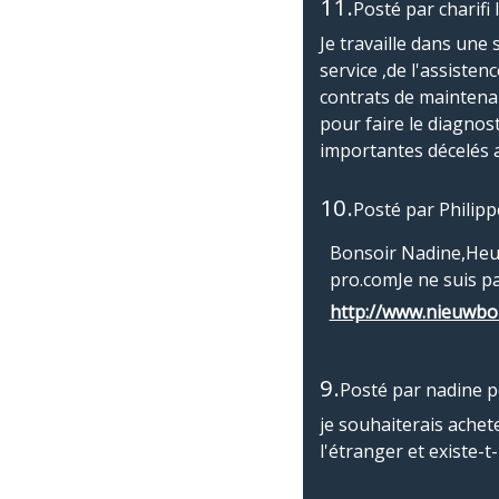
11.
Posté par
charifi
Je travaille dans une 
service ,de l'assiste
contrats de maintenan
pour faire le diagnos
importantes décelés a
10.
Posté par
Phili
Bonsoir Nadine,Heur
pro.comJe ne suis pa
http://www.nieuwb
9.
Posté par
nadine p
je souhaiterais acheter
l'étranger et existe-t