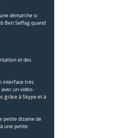
1
 une démarche si
jib Ben Seffag quand
ntation et des
 interface très
é avec un vidéo-
ns grâce à Skype et à
e petite dizaine de
jà une petite