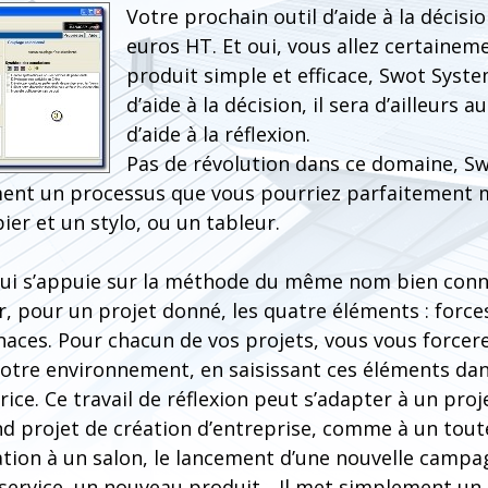
Votre prochain outil d’aide à la décisi
euros HT. Et oui, vous allez certainem
produit simple et efficace, Swot Syste
d’aide à la décision, il sera d’ailleurs 
d’aide à la réflexion.
Pas de révolution dans ce domaine, S
ent un processus que vous pourriez parfaitement 
ier et un stylo, ou un tableur.
ui s’appuie sur la méthode du même nom bien conn
 pour un projet donné, les quatre éléments : forces,
ces. Pour chacun de vos projets, vous vous forcerez
otre environnement, en saisissant ces éléments dan
ice. Ce travail de réflexion peut s’adapter à un pro
d projet de création d’entreprise, comme à un tout
pation à un salon, le lancement d’une nouvelle campa
service, un nouveau produit... Il met simplement un