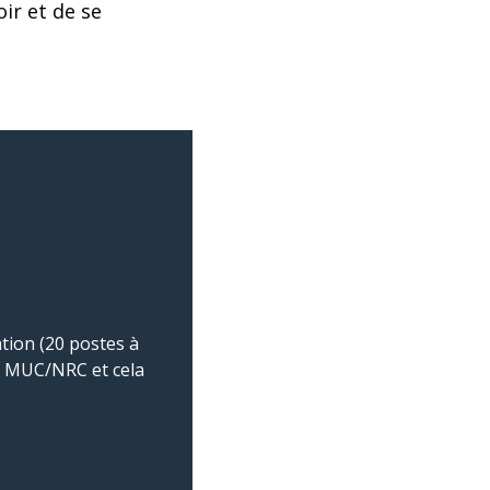
oir et de se
tion (20 postes à
TS MUC/NRC et cela