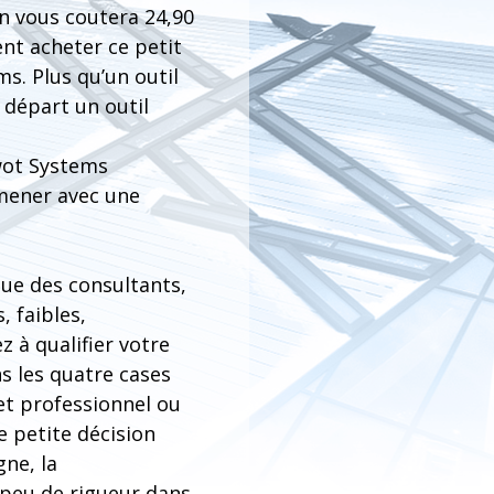
on vous coutera 24,90
ent acheter ce petit
ms. Plus qu’un outil
au départ un outil
wot Systems
mener avec une
ue des consultants,
 faibles,
 à qualifier votre
s les quatre cases
jet professionnel ou
e petite décision
gne, la
 peu de rigueur dans