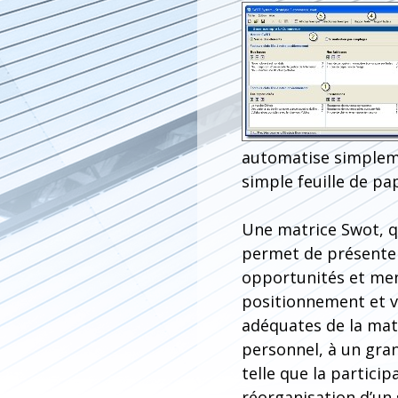
automatise simplem
simple feuille de pap
Une matrice Swot, q
permet de présenter,
opportunités et mena
positionnement et v
adéquates de la matr
personnel, à un gran
telle que la partici
réorganisation d’un 