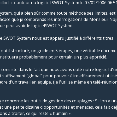
illod, co-auteur du logiciel SWOT System
le 07/02/2006 06:5
tem, qui a bien sûr comme toute méthode ses limites, est
fficace que je comprends les interrogations de Monsieur Na
que peut avoir le logicielSWOT System.
 SWOT System nous est apparu justifié à différents titres
n outil structuré, un guide en 5 étapes, une véritable docume
nstituera probablement pour certain un plus apprécié.
onsiste dans le fait que nous avons doté notre logiciel d'un
et suffisament "global" pour pouvoir être efficacement utilis
adre d'un travail en équipe, (Je l'utilise même en télé-réunio
e concerne les outils de gestion des couplages : Si l'on a un
 et une petite dizaine d'opportunités et menaces, cela fait dé
ons à traiter, ce qui reste « humain ».