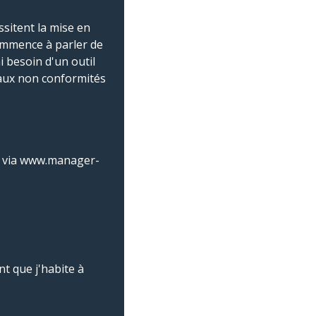
ssitent la mise en
commence à parler de
 besoin d'un outil
 aux non conformités
et via www.manager-
nt que j'habite à