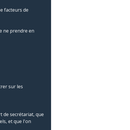
de facteurs de
de ne prendre en
trer sur les
 de secrétariat, que
ls, et que l'on