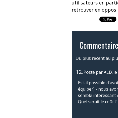
utilisateurs en part
retrouver en opposit
Commentaire
Du plus récent au plu
12.
Posté par
ALIX
le
Est-il possible d'av
équiper) - nous avo
semble intéressant 
Quel serait le coût ?