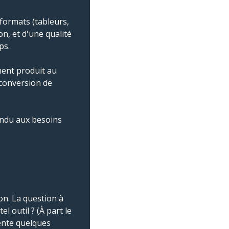
formats (tableurs,
on, et d'une qualité
ps.
ment produit au
 conversion de
ondu aux besoins
ion. La question à
l outil ? (À part le
ente quelques