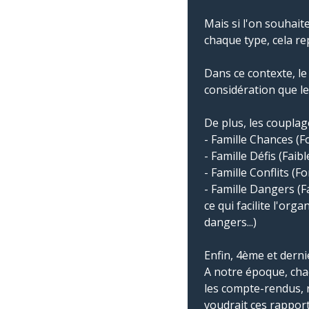
Mais si l'on souhait
chaque type, cela r
Dans ce contexte, l
considération que les
De plus, les couplag
- Famille Chances (F
- Famille Défis (Faib
- Famille Conflits (F
- Famille Dangers (F
ce qui facilite l'org
dangers...)
Enfin, 4ème et derni
A notre époque, cha
les compte-rendus, r
voudrait ces rapport