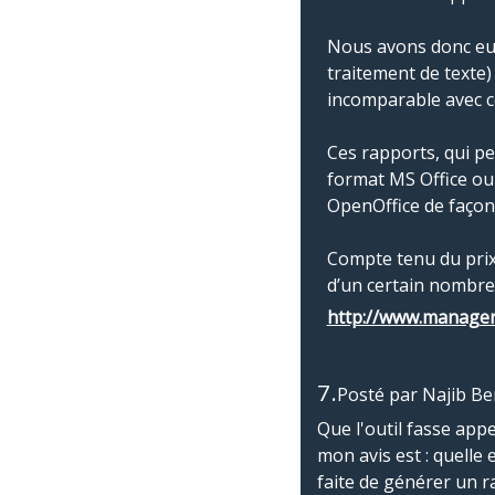
Nous avons donc eut
traitement de texte)
incomparable avec c
Ces rapports, qui p
format MS Office ou 
OpenOffice de façon 
Compte tenu du prix
d’un certain nombre
http://www.manage
7.
Posté par
Najib Be
Que l'outil fasse appe
mon avis est : quelle 
faite de générer un 