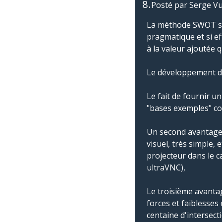
8.
Posté par
Serge Vu
La méthode SWOT sys
pragmatique et si e
à la valeur ajoutée 
Le développement de
Le fait de fournir u
"bases exemples" co
Un second avantage c
visuel, très simple, 
projecteur dans le c
ultraVNC),
Le troisième avantag
forces et faiblesses
centaine d'intersecti