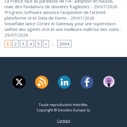
La France face au paradoxe de l’IA : adoption en hausse,
mais des fondations de données fragilisées
- 29/07/2026
Progress Software annonce l'acquisition de l’activité
plateforme IA et Data de Domo
- 29/07/2026
Snowflake lance Cortex AI Gateway pour une supervision
unifiée des agents d'IA et une meilleure maîtrise des coûts
-
29/07/2026
1
2
3
4
5
»
...
2004
Toute reproduction interdite.
Copyright © Decideo Europe SL
Contact