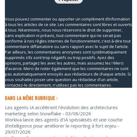
Vous pouvez commenter ou apporter un complément d’information
à tous les articles de ce site. Les commentaires sont libres et ouverts
à tous. Néanmoins, nous nous réservons le droit de supprimer,
sans explication ni préavis, tout commentaire qui ne serait pas
conforme à nos règles internes de fonctionnement, c'est-à-dire tout
commentaire diffamatoire ou sans rapport avec le sujet de l’article.
Par ailleurs, les commentaires anonymes sont systématiquement
supprimés s’ils sont trop négatifs ou trop positifs. Ayez des
opinions, partagez les avec les autres, mais assumez les ! Merci
d’avance. Merci de noter également que les commentaires ne sont
pas automatiquement envoyés aux rédacteurs de chaque article. Si
vous souhaitez poser une question au rédacteur d'un article,
contactez-le directement, n'utilisez pas les commentaires.
DANS LA MÊME RUBRIQUE :
Les agents IA accélèrent l'évolution des architectures
marketing selon Snowflake
- 03/08/2026
Workiva lance des agents d’IA spécialisés et une couche
d’intelligence pour améliorer le reporting à fort enjeu
-
29/07/2026