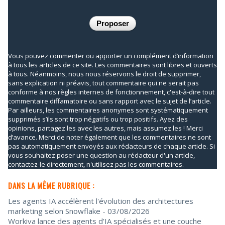
Vous pouvez commenter ou apporter un complément d’information
à tous les articles de ce site. Les commentaires sont libres et ouverts
à tous. Néanmoins, nous nous réservons le droit de supprimer,
sans explication ni préavis, tout commentaire qui ne serait pas
conforme à nos règles internes de fonctionnement, c'est-à-dire tout
commentaire diffamatoire ou sans rapport avec le sujet de l’article.
Par ailleurs, les commentaires anonymes sont systématiquement
supprimés s’ils sont trop négatifs ou trop positifs. Ayez des
opinions, partagez les avec les autres, mais assumez les ! Merci
d’avance. Merci de noter également que les commentaires ne sont
pas automatiquement envoyés aux rédacteurs de chaque article. Si
vous souhaitez poser une question au rédacteur d'un article,
contactez-le directement, n'utilisez pas les commentaires.
DANS LA MÊME RUBRIQUE :
Les agents IA accélèrent l'évolution des architectures
marketing selon Snowflake
- 03/08/2026
Workiva lance des agents d’IA spécialisés et une couche