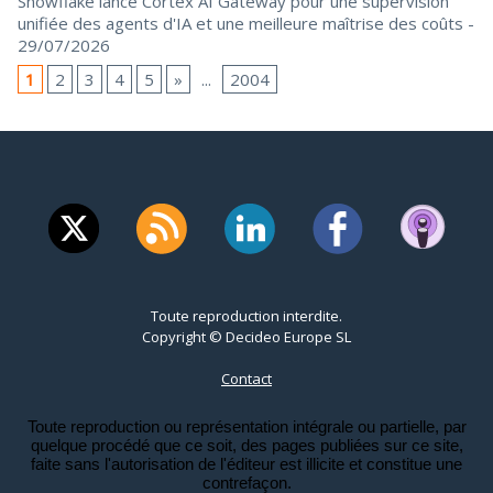
Snowflake lance Cortex AI Gateway pour une supervision
unifiée des agents d'IA et une meilleure maîtrise des coûts
-
29/07/2026
1
2
3
4
5
»
...
2004
Toute reproduction interdite.
Copyright © Decideo Europe SL
Contact
Toute reproduction ou représentation intégrale ou partielle, par
quelque procédé que ce soit, des pages publiées sur ce site,
faite sans l'autorisation de l'éditeur est illicite et constitue une
contrefaçon.