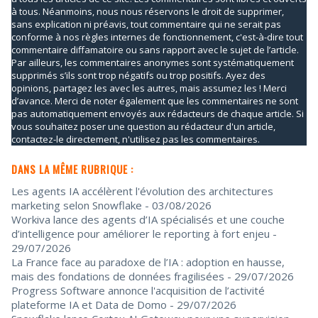
à tous. Néanmoins, nous nous réservons le droit de supprimer,
sans explication ni préavis, tout commentaire qui ne serait pas
conforme à nos règles internes de fonctionnement, c'est-à-dire tout
commentaire diffamatoire ou sans rapport avec le sujet de l’article.
Par ailleurs, les commentaires anonymes sont systématiquement
supprimés s’ils sont trop négatifs ou trop positifs. Ayez des
opinions, partagez les avec les autres, mais assumez les ! Merci
d’avance. Merci de noter également que les commentaires ne sont
pas automatiquement envoyés aux rédacteurs de chaque article. Si
vous souhaitez poser une question au rédacteur d'un article,
contactez-le directement, n'utilisez pas les commentaires.
DANS LA MÊME RUBRIQUE :
Les agents IA accélèrent l'évolution des architectures
marketing selon Snowflake
- 03/08/2026
Workiva lance des agents d’IA spécialisés et une couche
d’intelligence pour améliorer le reporting à fort enjeu
-
29/07/2026
La France face au paradoxe de l’IA : adoption en hausse,
mais des fondations de données fragilisées
- 29/07/2026
Progress Software annonce l'acquisition de l’activité
plateforme IA et Data de Domo
- 29/07/2026