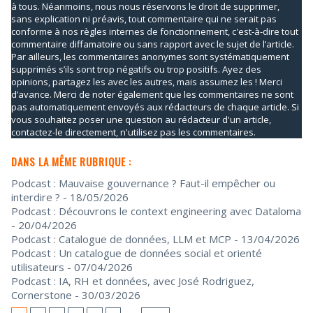
à tous. Néanmoins, nous nous réservons le droit de supprimer,
sans explication ni préavis, tout commentaire qui ne serait pas
conforme à nos règles internes de fonctionnement, c'est-à-dire tout
commentaire diffamatoire ou sans rapport avec le sujet de l’article.
Par ailleurs, les commentaires anonymes sont systématiquement
supprimés s’ils sont trop négatifs ou trop positifs. Ayez des
opinions, partagez les avec les autres, mais assumez les ! Merci
d’avance. Merci de noter également que les commentaires ne sont
pas automatiquement envoyés aux rédacteurs de chaque article. Si
vous souhaitez poser une question au rédacteur d'un article,
contactez-le directement, n'utilisez pas les commentaires.
DANS LA MÊME RUBRIQUE :
Podcast : Mauvaise gouvernance ? Faut-il empêcher ou
interdire ?
- 18/05/2026
Podcast : Découvrons le context engineering avec Dataloma
- 20/04/2026
Podcast : Catalogue de données, LLM et MCP
- 13/04/2026
Podcast : Un catalogue de données social et orienté
utilisateurs
- 07/04/2026
Podcast : IA, RH et données, avec José Rodriguez,
Cornerstone
- 30/03/2026