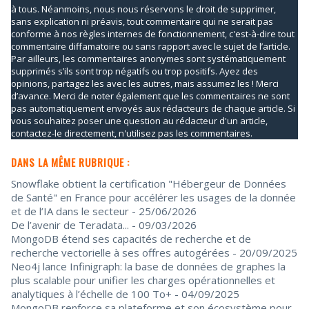
à tous. Néanmoins, nous nous réservons le droit de supprimer,
sans explication ni préavis, tout commentaire qui ne serait pas
conforme à nos règles internes de fonctionnement, c'est-à-dire tout
commentaire diffamatoire ou sans rapport avec le sujet de l’article.
Par ailleurs, les commentaires anonymes sont systématiquement
supprimés s’ils sont trop négatifs ou trop positifs. Ayez des
opinions, partagez les avec les autres, mais assumez les ! Merci
d’avance. Merci de noter également que les commentaires ne sont
pas automatiquement envoyés aux rédacteurs de chaque article. Si
vous souhaitez poser une question au rédacteur d'un article,
contactez-le directement, n'utilisez pas les commentaires.
DANS LA MÊME RUBRIQUE :
Snowflake obtient la certification "Hébergeur de Données
de Santé" en France pour accélérer les usages de la donnée
et de l’IA dans le secteur
- 25/06/2026
De l’avenir de Teradata...
- 09/03/2026
MongoDB étend ses capacités de recherche et de
recherche vectorielle à ses offres autogérées
- 20/09/2025
Neo4j lance Infinigraph: la base de données de graphes la
plus scalable pour unifier les charges opérationnelles et
analytiques à l’échelle de 100 To+
- 04/09/2025
MongoDB renforce sa plateforme et son écosystème pour