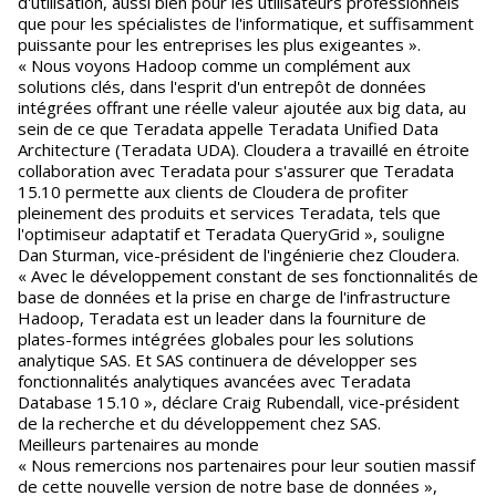
d'utilisation, aussi bien pour les utilisateurs professionnels
que pour les spécialistes de l'informatique, et suffisamment
puissante pour les entreprises les plus exigeantes ».
« Nous voyons Hadoop comme un complément aux
solutions clés, dans l'esprit d'un entrepôt de données
intégrées offrant une réelle valeur ajoutée aux big data, au
sein de ce que Teradata appelle Teradata Unified Data
Architecture (Teradata UDA). Cloudera a travaillé en étroite
collaboration avec Teradata pour s'assurer que Teradata
15.10 permette aux clients de Cloudera de profiter
pleinement des produits et services Teradata, tels que
l'optimiseur adaptatif et Teradata QueryGrid », souligne
Dan Sturman, vice-président de l'ingénierie chez Cloudera.
« Avec le développement constant de ses fonctionnalités de
base de données et la prise en charge de l'infrastructure
Hadoop, Teradata est un leader dans la fourniture de
plates-formes intégrées globales pour les solutions
analytique SAS. Et SAS continuera de développer ses
fonctionnalités analytiques avancées avec Teradata
Database 15.10 », déclare Craig Rubendall, vice-président
de la recherche et du développement chez SAS.
Meilleurs partenaires au monde
« Nous remercions nos partenaires pour leur soutien massif
de cette nouvelle version de notre base de données »,