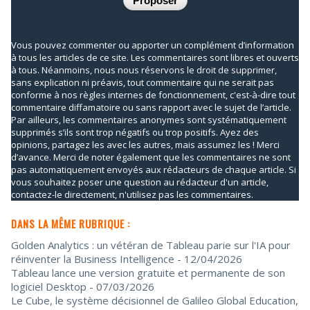
Vous pouvez commenter ou apporter un complément d’information
à tous les articles de ce site. Les commentaires sont libres et ouverts
à tous. Néanmoins, nous nous réservons le droit de supprimer,
sans explication ni préavis, tout commentaire qui ne serait pas
conforme à nos règles internes de fonctionnement, c'est-à-dire tout
commentaire diffamatoire ou sans rapport avec le sujet de l’article.
Par ailleurs, les commentaires anonymes sont systématiquement
supprimés s’ils sont trop négatifs ou trop positifs. Ayez des
opinions, partagez les avec les autres, mais assumez les ! Merci
d’avance. Merci de noter également que les commentaires ne sont
pas automatiquement envoyés aux rédacteurs de chaque article. Si
vous souhaitez poser une question au rédacteur d'un article,
contactez-le directement, n'utilisez pas les commentaires.
DANS LA MÊME RUBRIQUE :
Golden Analytics : un vétéran de Tableau parie sur l'IA pour
réinventer la Business Intelligence
- 12/04/2026
Tableau lance une version gratuite et permanente de son
logiciel Desktop
- 07/03/2026
Le Cube, le système décisionnel de Galileo Global Education,