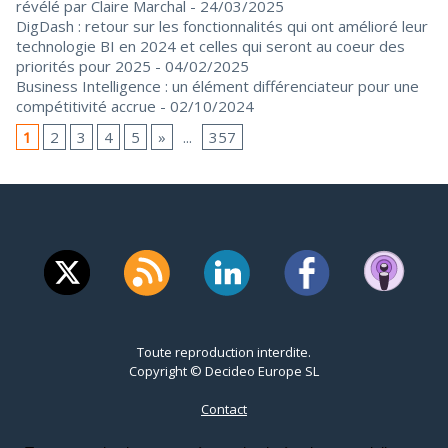
révélé par Claire Marchal
- 24/03/2025
DigDash : retour sur les fonctionnalités qui ont amélioré leur
technologie BI en 2024 et celles qui seront au coeur des
priorités pour 2025
- 04/02/2025
Business Intelligence : un élément différenciateur pour une
compétitivité accrue
- 02/10/2024
1
2
3
4
5
»
...
357
Toute reproduction interdite.
Copyright © Decideo Europe SL
Contact