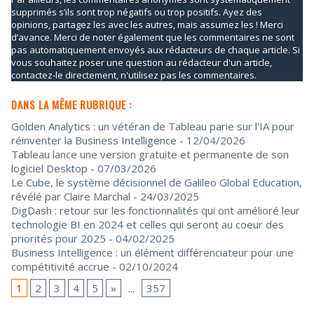
supprimés s’ils sont trop négatifs ou trop positifs. Ayez des
opinions, partagez les avec les autres, mais assumez les ! Merci
d’avance. Merci de noter également que les commentaires ne sont
pas automatiquement envoyés aux rédacteurs de chaque article. Si
vous souhaitez poser une question au rédacteur d'un article,
contactez-le directement, n'utilisez pas les commentaires.
DANS LA MÊME RUBRIQUE :
Golden Analytics : un vétéran de Tableau parie sur l'IA pour
réinventer la Business Intelligence
- 12/04/2026
Tableau lance une version gratuite et permanente de son
logiciel Desktop
- 07/03/2026
Le Cube, le système décisionnel de Galileo Global Education,
révélé par Claire Marchal
- 24/03/2025
DigDash : retour sur les fonctionnalités qui ont amélioré leur
technologie BI en 2024 et celles qui seront au coeur des
priorités pour 2025
- 04/02/2025
Business Intelligence : un élément différenciateur pour une
compétitivité accrue
- 02/10/2024
1
2
3
4
5
»
...
357