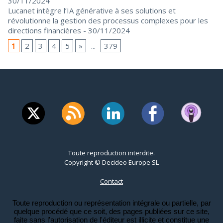
30/11/2024
Lucanet intègre l’IA générative à ses solutions et
révolutionne la gestion des processus complexes pour les
directions financières
- 30/11/2024
1
2
3
4
5
»
...
379
Toute reproduction interdite.
Copyright © Decideo Europe SL
Contact
Toute reproduction ou représentation intégrale ou partielle, par
quelque procédé que ce soit, des pages publiées sur ce site,
faite sans l'autorisation de l'éditeur est illicite et constitue une