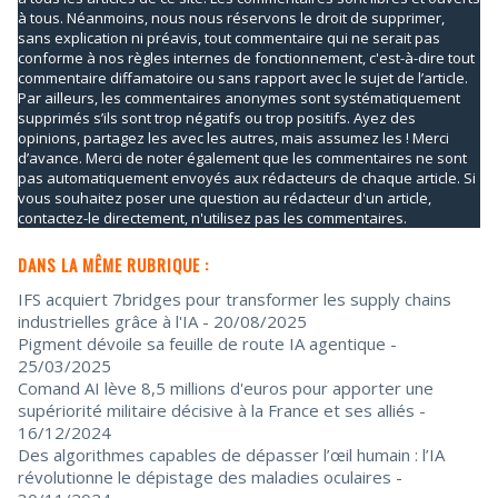
à tous. Néanmoins, nous nous réservons le droit de supprimer,
sans explication ni préavis, tout commentaire qui ne serait pas
conforme à nos règles internes de fonctionnement, c'est-à-dire tout
commentaire diffamatoire ou sans rapport avec le sujet de l’article.
Par ailleurs, les commentaires anonymes sont systématiquement
supprimés s’ils sont trop négatifs ou trop positifs. Ayez des
opinions, partagez les avec les autres, mais assumez les ! Merci
d’avance. Merci de noter également que les commentaires ne sont
pas automatiquement envoyés aux rédacteurs de chaque article. Si
vous souhaitez poser une question au rédacteur d'un article,
contactez-le directement, n'utilisez pas les commentaires.
DANS LA MÊME RUBRIQUE :
IFS acquiert 7bridges pour transformer les supply chains
industrielles grâce à l'IA
- 20/08/2025
Pigment dévoile sa feuille de route IA agentique
-
25/03/2025
Comand AI lève 8,5 millions d'euros pour apporter une
supériorité militaire décisive à la France et ses alliés
-
16/12/2024
Des algorithmes capables de dépasser l’œil humain : l’IA
révolutionne le dépistage des maladies oculaires
-