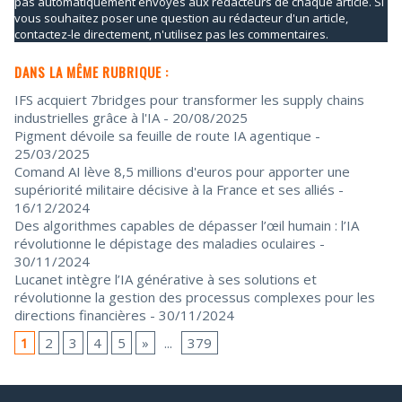
pas automatiquement envoyés aux rédacteurs de chaque article. Si
vous souhaitez poser une question au rédacteur d'un article,
contactez-le directement, n'utilisez pas les commentaires.
DANS LA MÊME RUBRIQUE :
IFS acquiert 7bridges pour transformer les supply chains
industrielles grâce à l'IA
- 20/08/2025
Pigment dévoile sa feuille de route IA agentique
-
25/03/2025
Comand AI lève 8,5 millions d'euros pour apporter une
supériorité militaire décisive à la France et ses alliés
-
16/12/2024
Des algorithmes capables de dépasser l’œil humain : l’IA
révolutionne le dépistage des maladies oculaires
-
30/11/2024
Lucanet intègre l’IA générative à ses solutions et
révolutionne la gestion des processus complexes pour les
directions financières
- 30/11/2024
1
2
3
4
5
»
...
379