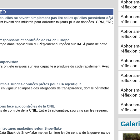
Aphorisme
réflexion 
DEO
Aphorisme
, elles ne savent simplement pas lire celles qu'elles possèdent déjà
réflexion 
t investi des milliards pour collecter toujours plus de données. CRM, ERP,
Aphorisme
réflexion 
 responsable et contrôlée de l’IA en Europe
pe dans l’application du Règlement européen sur l’IA. À partir de cette
Aphorisme
réflexion 
Aphorisme
 supervision
réflexion 
s ont été évalués sur leur capacité à produire du code rapidement. Avec
Aphorisme
réflexion 
ormais sur des données prêtes pour l'IA agentique
ntre en vigueur et impose des obligations de transparence, dont le périmètre
Aphorisme
réflexion 
Aphorisme
ons face aux contrôles de la CNIL
réflexion 
és de contrôle de la CNIL. Entre tri automatisé, sourcing sur les réseaux
Galer
chitectures marketing selon Snowflake
ata Stack de Snowflake met en lumière le rôle central de la gouvernance