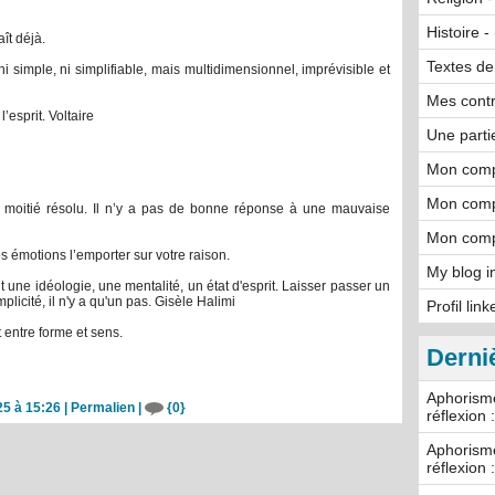
Histoire -
ît déjà.
Textes de
 ni simple, ni simplifiable, mais multidimensionnel, imprévisible et
Mes cont
l’esprit. Voltaire
Une parti
Mon comp
Mon comp
moitié résolu. Il n’y a pas de bonne réponse à une mauvaise
Mon comp
os émotions l’emporter sur votre raison.
My blog i
t une idéologie, une mentalité, un état d'esprit. Laisser passer un
mplicité, il n'y a qu'un pas. Gisèle Halimi
Profil lin
t entre forme et sens.
Derni
Aphorisme
25 à 15:26
|
Permalien
|
{0}
réflexion 
Aphorisme
réflexion 