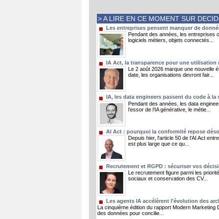
> A LIRE EN CE MOMENT SUR DECI
Les entreprises pensent manquer de données
Pendant des années, les entreprises on
logiciels métiers, objets connectés...
IA Act, la transparence pour une utilisation
Le 2 août 2026 marque une nouvelle éta
date, les organisations devront fair...
IA, les data engineers passent du code à la
Pendant des années, les data engineer
l’essor de l’IA générative, le métie...
AI Act : pourquoi la conformité repose dés
Depuis hier, l'article 50 de l'AI Act e
est plus large que ce qu...
Recrutement et RGPD : sécuriser vos décisi
Le recrutement figure parmi les priorit
sociaux et conservation des CV...
Les agents IA accélèrent l'évolution des ar
La cinquième édition du rapport Modern Marketing D
des données pour concilie...