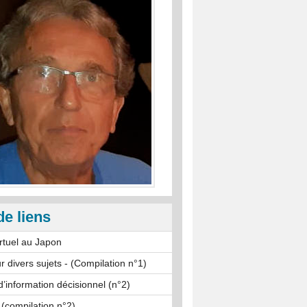
de liens
rtuel au Japon
r divers sujets - (Compilation n°1)
’information décisionnel (n°2)
 (compilation n°2)