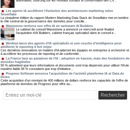
automatisé, sourcing sur les réseaux sociaux et conservation des CV...
Les agents IA accélèrent l'évolution des architectures marketing selon
Snowflake
La cinquième édition du rapport Modern Marketing Data Stack de Snowflake met en lumière
le rôle central de la gouvernance des données pour concilie...
Wavestone renforce son offre IA en rachetant AI Builders
Le cabinet de conseil Wavestone a annoncé ce mercredi avoir finalisé
l'acquisition d'AI Builders, cabinet français spécialisé dans le conseil e...
Workiva lance des agents d’IA spécialisés et une couche d’intelligence pour
améliorer le reporting à fort enjeu
Ces dernières innovations en matière d’IA aideront les équipes en entreprise à orchestrer et
à accélérer les processus de reporting et de conformité...
La France face au paradoxe de l’IA : adoption en hausse, mais des fondations de
données fragilisées
55 % admettent que leurs informations et documents sont trop dispersés pour utiliser l’IA de
manière fiable 58 % constatent que trop d’initiative...
Progress Software annonce l'acquisition de l’activité plateforme IA et Data de
Domo
Cette acquisition d’un montant de 400 millions de dollars renforce les capacités de l'offre de
plateforme de données de Progress pour offrir au...
Rechercher