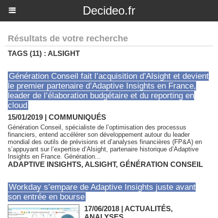
Decideo.fr
Résultats de votre recherche
TAGS (11) : ALSIGHT
Génération Conseil fait l’acquisition d’Alsight et devient
le premier partenaire d’Adaptive Insights en France,
leader de l’élaboration budgétaire et du reporting en
cloud
15/01/2019
|
COMMUNIQUÉS
Génération Conseil, spécialiste de l’optimisation des processus
financiers, entend accélérer son développement autour du leader
mondial des outils de prévisions et d’analyses financières (FP&A) en
s’appuyant sur l’expertise d’Alsight, partenaire historique d’Adaptive
Insights en France. Génération...
ADAPTIVE INSIGHTS
,
ALSIGHT
,
GÉNÉRATION CONSEIL
Workday s’empare de Adaptive Insights juste avant
son entrée en bourse
17/06/2018
|
ACTUALITÉS,
ANALYSES