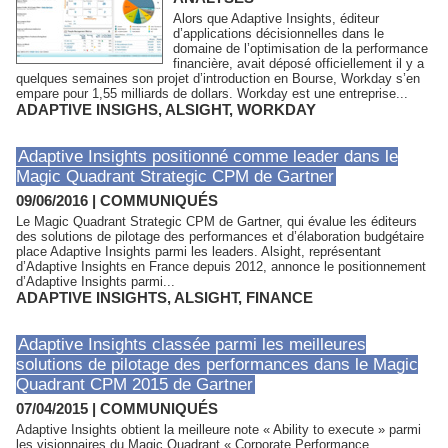
Alors que Adaptive Insights, éditeur
d’applications décisionnelles dans le
domaine de l’optimisation de la performance
financière, avait déposé officiellement il y a
quelques semaines son projet d’introduction en Bourse, Workday s’en
empare pour 1,55 milliards de dollars. Workday est une entreprise...
ADAPTIVE INSIGHS
,
ALSIGHT
,
WORKDAY
Adaptive Insights positionné comme leader dans le
Magic Quadrant Strategic CPM de Gartner
09/06/2016
|
COMMUNIQUÉS
Le Magic Quadrant Strategic CPM de Gartner, qui évalue les éditeurs
des solutions de pilotage des performances et d’élaboration budgétaire
place Adaptive Insights parmi les leaders. Alsight, représentant
d’Adaptive Insights en France depuis 2012, annonce le positionnement
d’Adaptive Insights parmi...
ADAPTIVE INSIGHTS
,
ALSIGHT
,
FINANCE
Adaptive Insights classée parmi les meilleures
solutions de pilotage des performances dans le Magic
Quadrant CPM 2015 de Gartner
07/04/2015
|
COMMUNIQUÉS
Adaptive Insights obtient la meilleure note « Ability to execute » parmi
les visionnaires du Magic Quadrant « Corporate Performance