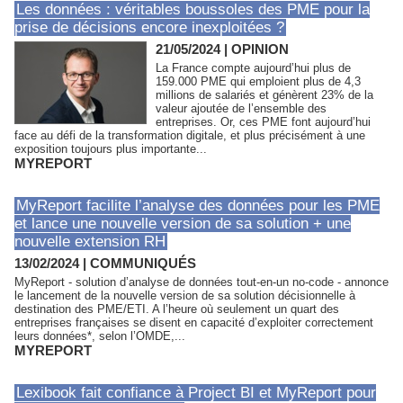
Les données : véritables boussoles des PME pour la
prise de décisions encore inexploitées ?
21/05/2024
|
OPINION
La France compte aujourd’hui plus de
159.000 PME qui emploient plus de 4,3
millions de salariés et génèrent 23% de la
valeur ajoutée de l’ensemble des
entreprises. Or, ces PME font aujourd’hui
face au défi de la transformation digitale, et plus précisément à une
exposition toujours plus importante...
MYREPORT
MyReport facilite l’analyse des données pour les PME
et lance une nouvelle version de sa solution + une
nouvelle extension RH
13/02/2024
|
COMMUNIQUÉS
MyReport - solution d’analyse de données tout-en-un no-code - annonce
le lancement de la nouvelle version de sa solution décisionnelle à
destination des PME/ETI. A l’heure où seulement un quart des
entreprises françaises se disent en capacité d’exploiter correctement
leurs données*, selon l’OMDE,...
MYREPORT
Lexibook fait confiance à Project BI et MyReport pour