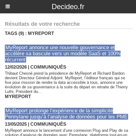
Decideo.fr
Résultats de votre recherche
TAGS (9) : MYREPORT
MyReport annonce une nouvelle gouvernance et
accélère sa bascule vers un modèle SaaS et 100%
récurrent
12/02/2026
|
COMMUNIQUÉS
Thibaut Chesné prend la présidence de MyReport et Richard Bardon
devient Directeur Général Adjoint. MyReport, l’éditeur français qui se
fixe pour mission de rendre la data accessible à tous, annonce une
évolution de sa gouvernance à la suite du départ en retraite de Thierry
Luthi, Président du...
MYREPORT
MyReport prolonge l’expérience de la simplicité
Pennylane jusqu’à l’analyse de données pour les PME
13/05/2025
|
COMMUNIQUÉS
MyReport annonce le lancement d’une connexion Plug and Play de sa
solution d’analyse de données avec Pennylane, plateforme tout-en-un