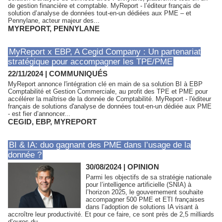
de gestion financière et comptable. MyReport - l’éditeur français de
solution d’analyse de données tout-en-un dédiées aux PME – et
Pennylane, acteur majeur des...
MYREPORT
,
PENNYLANE
MyReport x EBP, A Cegid Company : Un partenariat
stratégique pour accompagner les TPE/PME
22/11/2024
|
COMMUNIQUÉS
MyReport annonce l'intégration clé en main de sa solution BI à EBP
Comptabilité et Gestion Commerciale, au profit des TPE et PME pour
accélérer la maîtrise de la donnée de Comptabilité. MyReport - l'éditeur
français de solutions d'analyse de données tout-en-un dédiée aux PME
- est fier d’annoncer...
CEGID
,
EBP
,
MYREPORT
BI & IA: duo gagnant des PME dans l’usage de la
donnée ?
30/08/2024
|
OPINION
Parmi les objectifs de sa stratégie nationale
pour l’intelligence artificielle (SNIA) à
l’horizon 2025, le gouvernement souhaite
accompagner 500 PME et ETI françaises
dans l’adoption de solutions IA visant à
accroître leur productivité. Et pour ce faire, ce sont près de 2,5 milliards
d’euros du...