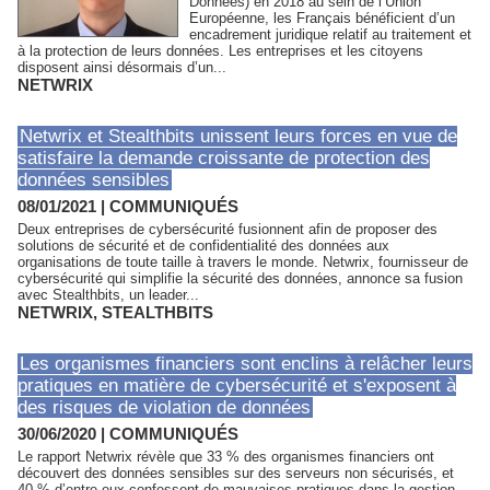
Données) en 2018 au sein de l’Union
Européenne, les Français bénéficient d’un
encadrement juridique relatif au traitement et
à la protection de leurs données. Les entreprises et les citoyens
disposent ainsi désormais d’un...
NETWRIX
Netwrix et Stealthbits unissent leurs forces en vue de
satisfaire la demande croissante de protection des
données sensibles
08/01/2021
|
COMMUNIQUÉS
Deux entreprises de cybersécurité fusionnent afin de proposer des
solutions de sécurité et de confidentialité des données aux
organisations de toute taille à travers le monde. Netwrix, fournisseur de
cybersécurité qui simplifie la sécurité des données, annonce sa fusion
avec Stealthbits, un leader...
NETWRIX
,
STEALTHBITS
Les organismes financiers sont enclins à relâcher leurs
pratiques en matière de cybersécurité et s'exposent à
des risques de violation de données
30/06/2020
|
COMMUNIQUÉS
Le rapport Netwrix révèle que 33 % des organismes financiers ont
découvert des données sensibles sur des serveurs non sécurisés, et
40 % d’entre eux confessent de mauvaises pratiques dans la gestion