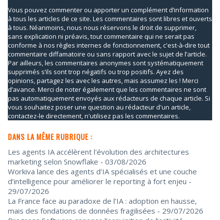
Vous pouvez commenter ou apporter un complément d’information
à tous les articles de ce site. Les commentaires sont libres et ouverts
à tous. Néanmoins, nous nous réservons le droit de supprimer,
sans explication ni préavis, tout commentaire qui ne serait pas
conforme à nos règles internes de fonctionnement, c'est-à-dire tout
commentaire diffamatoire ou sans rapport avec le sujet de l’article.
Par ailleurs, les commentaires anonymes sont systématiquement
supprimés s’ils sont trop négatifs ou trop positifs. Ayez des
opinions, partagez les avec les autres, mais assumez les ! Merci
d’avance. Merci de noter également que les commentaires ne sont
pas automatiquement envoyés aux rédacteurs de chaque article. Si
vous souhaitez poser une question au rédacteur d'un article,
contactez-le directement, n'utilisez pas les commentaires.
DANS LA MÊME RUBRIQUE :
Les agents IA accélèrent l'évolution des architectures
marketing selon Snowflake
- 03/08/2026
Workiva lance des agents d’IA spécialisés et une couche
d’intelligence pour améliorer le reporting à fort enjeu
-
29/07/2026
La France face au paradoxe de l’IA : adoption en hausse,
mais des fondations de données fragilisées
- 29/07/2026