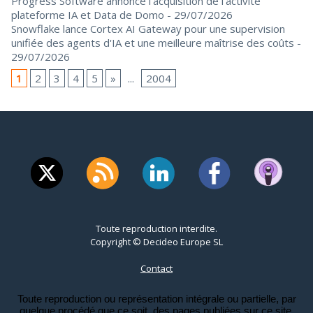
Progress Software annonce l'acquisition de l’activité
plateforme IA et Data de Domo
- 29/07/2026
Snowflake lance Cortex AI Gateway pour une supervision
unifiée des agents d'IA et une meilleure maîtrise des coûts
-
29/07/2026
1
2
3
4
5
»
...
2004
Toute reproduction interdite.
Copyright © Decideo Europe SL
Contact
Toute reproduction ou représentation intégrale ou partielle, par
quelque procédé que ce soit, des pages publiées sur ce site,