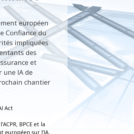
glement européen
s de Confiance du
rités impliquées
sentants des
assurance et
r une IA de
Prochain chantier
AI Act
l’ACPR, BPCE et la
t européen sur l’IA,