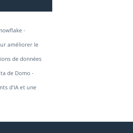
Snowflake
-
our améliorer le
tions de données
Data de Domo
-
ts d'IA et une