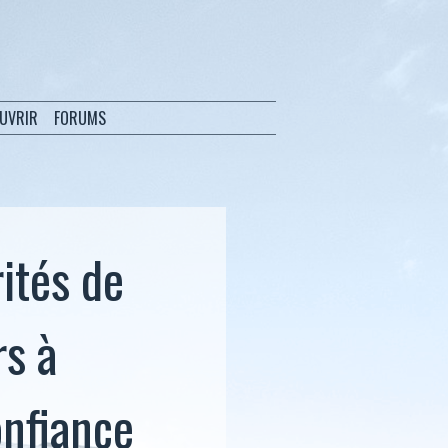
OUVRIR
FORUMS
rités de
rs à
onfiance