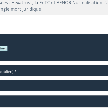
ées : Hexatrust, la FnTC et AFNOR Normalisation s’
l’angle mort juridique
ubliée) * :