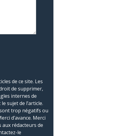
les de ce site. Les
droit de supprimer,
ègles internes de
 sujet de l’article.
sont trop négatifs ou
Merci d’avance. Merci
 aux rédacteurs de
ntactez-le