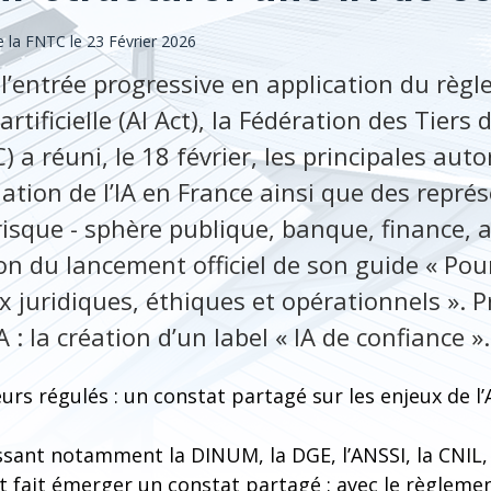
la FNTC le 23 Février 2026
 l’entrée progressive en application du rè
 artificielle (AI Act), la Fédération des Tier
a réuni, le 18 février, les principales auto
lation de l’IA en France ainsi que des repré
risque - sphère publique, banque, finance, 
ion du lancement officiel de son guide « Pou
x juridiques, éthiques et opérationnels ». 
A : la création d’un label « IA de confiance ».
urs régulés : un constat partagé sur les enjeux de l’
sant notamment la DINUM, la DGE, l’ANSSI, la CNIL, 
t fait émerger un constat partagé : avec le règlemen