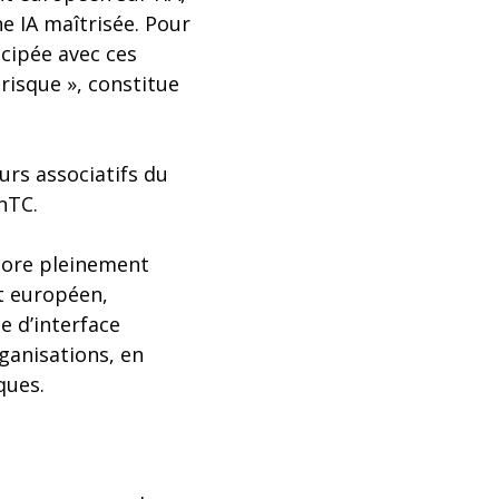
ne IA maîtrisée. Pour
icipée avec ces
 risque », constitue
urs associatifs du
nTC.
ncore pleinement
t européen,
e d’interface
ganisations, en
ques.