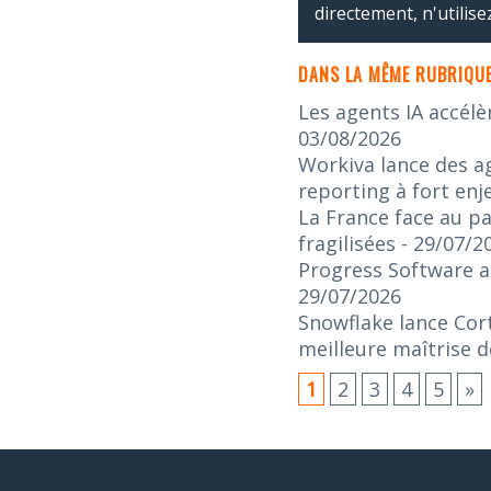
directement, n'utilis
DANS LA MÊME RUBRIQUE
Les agents IA accélè
03/08/2026
Workiva lance des ag
reporting à fort enj
La France face au pa
fragilisées
- 29/07/2
Progress Software an
29/07/2026
Snowflake lance Cort
meilleure maîtrise d
1
2
3
4
5
»