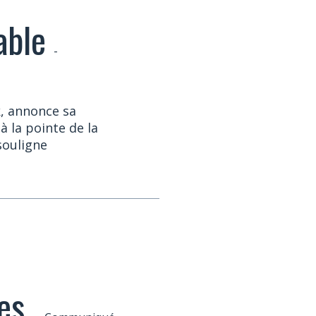
able
-
k, annonce sa
 la pointe de la
souligne
es