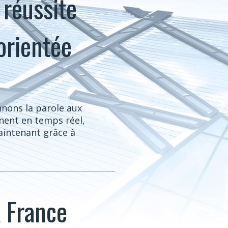
 réussite
 orientée
nnons la parole aux
nnent en temps réel,
aintenant grâce à
a France