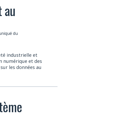
t au
niqué du
té industrielle et
on numérique et des
 sur les données au
stème