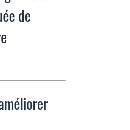
ouée de
re
 améliorer