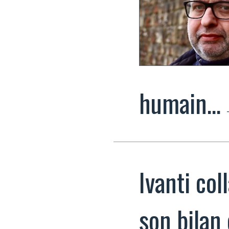
humain…
Ivanti co
son bilan