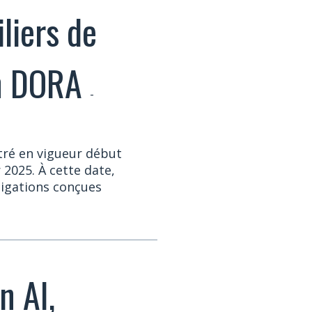
iliers de
on DORA
-
tré en vigueur début
 2025. À cette date,
ligations conçues
n AI,