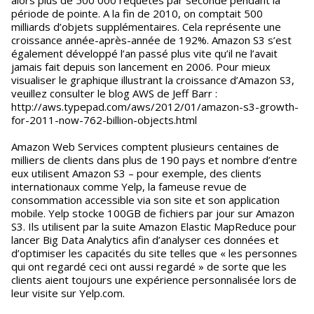
alors plus de 500 000 requêtes par seconde pendant la
période de pointe. A la fin de 2010, on comptait 500
milliards d’objets supplémentaires. Cela représente une
croissance année-après-année de 192%. Amazon S3 s’est
également développé l’an passé plus vite qu’il ne l’avait
jamais fait depuis son lancement en 2006. Pour mieux
visualiser le graphique illustrant la croissance d’Amazon S3,
veuillez consulter le blog AWS de Jeff Barr :
http://aws.typepad.com/aws/2012/01/amazon-s3-growth-
for-2011-now-762-billion-objects.html
Amazon Web Services comptent plusieurs centaines de
milliers de clients dans plus de 190 pays et nombre d’entre
eux utilisent Amazon S3 – pour exemple, des clients
internationaux comme Yelp, la fameuse revue de
consommation accessible via son site et son application
mobile. Yelp stocke 100GB de fichiers par jour sur Amazon
S3. Ils utilisent par la suite Amazon Elastic MapReduce pour
lancer Big Data Analytics afin d’analyser ces données et
d’optimiser les capacités du site telles que « les personnes
qui ont regardé ceci ont aussi regardé » de sorte que les
clients aient toujours une expérience personnalisée lors de
leur visite sur Yelp.com.