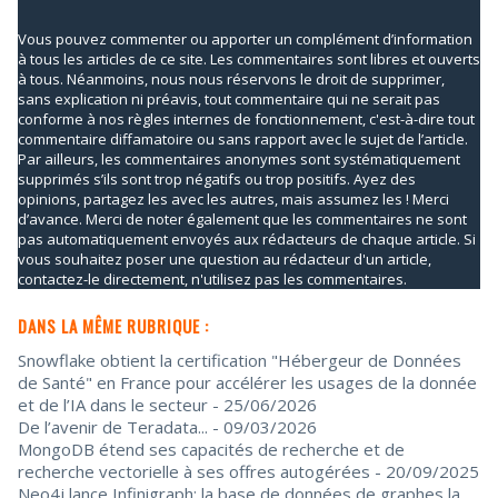
Vous pouvez commenter ou apporter un complément d’information
à tous les articles de ce site. Les commentaires sont libres et ouverts
à tous. Néanmoins, nous nous réservons le droit de supprimer,
sans explication ni préavis, tout commentaire qui ne serait pas
conforme à nos règles internes de fonctionnement, c'est-à-dire tout
commentaire diffamatoire ou sans rapport avec le sujet de l’article.
Par ailleurs, les commentaires anonymes sont systématiquement
supprimés s’ils sont trop négatifs ou trop positifs. Ayez des
opinions, partagez les avec les autres, mais assumez les ! Merci
d’avance. Merci de noter également que les commentaires ne sont
pas automatiquement envoyés aux rédacteurs de chaque article. Si
vous souhaitez poser une question au rédacteur d'un article,
contactez-le directement, n'utilisez pas les commentaires.
DANS LA MÊME RUBRIQUE :
Snowflake obtient la certification "Hébergeur de Données
de Santé" en France pour accélérer les usages de la donnée
et de l’IA dans le secteur
- 25/06/2026
De l’avenir de Teradata...
- 09/03/2026
MongoDB étend ses capacités de recherche et de
recherche vectorielle à ses offres autogérées
- 20/09/2025
Neo4j lance Infinigraph: la base de données de graphes la