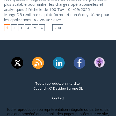
plus scalable pour unifier les charges opérationnelles et
analytiques à l’échelle de 100 To+
- 04/09/2025
MongoDB renforce sa plateforme et son écosystème pour
les applications IA
- 28/08/2025
1
2
3
4
5
»
...
204
Toute reproduction interdite.
Copyright © Decideo Europe SL
Contact
Toute reproduction ou représentation intégrale ou partielle, par
quelque procédé que ce soit, des pages publiées sur ce site,