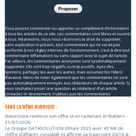
Vous pouvez commenter ou apporter un complément d’information
à tous les articles de ce site. Les commentaires sont libres et ouverts
à tous. Néanmoins, nous nous réservons le droit de supprimer,
sans explication ni préavis, tout commentaire qui ne serait pas
conforme à nos règles internes de fonctionnement, c'est-à-dire tout
commentaire diffamatoire ou sans rapport avec le sujet de l’article.
Par ailleurs, les commentaires anonymes sont systématiquement
supprimés s’ils sont trop négatifs ou trop positifs. Ayez des
opinions, partagez les avec les autres, mais assumez les ! Merci
d’avance. Merci de noter également que les commentaires ne sont
pas automatiquement envoyés aux rédacteurs de chaque article. Si
vous souhaitez poser une question au rédacteur d'un article,
contactez-le directement, n'utilisez pas les commentaires.
DANS LA MÊME RUBRIQUE :
Wavestone renforce son offre IA en rachetant AI Builders
-
31/07/2026
Le Groupe DATASOLUTION clôture 2025 avec 43 M€ de
chiffre d’affaires consolidé et affirme sa trajectoire DATA &