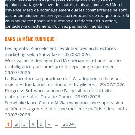
opinions, partagez les avec les autres, mais assumez les ! Merci
d’avance. Merci de noter également que les commentaires ne sont
pas automatiquement envoyés aux rédacteurs de chaque article. Si
vous souhaitez poser une question au rédacteur d'un article,
contactez-le directement, n'utilisez pas les commentaires.
DANS LA MÊME RUBRIQUE :
Les agents IA accélèrent l'évolution des architectures
marketing selon Snowflake
- 03/08/2026
Workiva lance des agents d’IA spécialisés et une couche
d’intelligence pour améliorer le reporting à fort enjeu
-
29/07/2026
La France face au paradoxe de l’IA : adoption en hausse,
mais des fondations de données fragilisées
- 29/07/2026
Progress Software annonce l'acquisition de l’activité
plateforme IA et Data de Domo
- 29/07/2026
Snowflake lance Cortex AI Gateway pour une supervision
unifiée des agents d'IA et une meilleure maîtrise des coûts
-
29/07/2026
1
2
3
4
5
»
...
2004