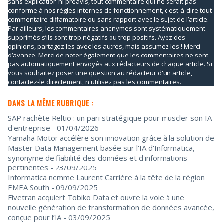
sans explication ni préavis, tout commentaire qui ne serait pas
conforme à nos règles internes de fonctionnement, c'est-à-dire tout
commentaire diffamatoire ou sans rapport avec le sujet de l’article.
Par ailleurs, les commentaires anonymes sont systématiquement
supprimés s’ils sont trop négatifs ou trop positifs. Ayez des
opinions, partagez les avec les autres, mais assumez les ! Merci
d’avance. Merci de noter également que les commentaires ne sont
pas automatiquement envoyés aux rédacteurs de chaque article. Si
vous souhaitez poser une question au rédacteur d'un article,
contactez-le directement, n'utilisez pas les commentaires.
DANS LA MÊME RUBRIQUE :
SAP rachète Reltio : un pari stratégique pour muscler son IA
d'entreprise
- 01/04/2026
Yamaha Motor accélère son innovation grâce à la solution de
Master Data Management basée sur l'IA d'Informatica,
synonyme de fiabilité des données et d'informations
pertinentes
- 23/09/2025
Informatica nomme Laurent Carrière à la tête de la région
EMEA South
- 09/09/2025
Fivetran acquiert Tobiko Data et ouvre la voie à une
nouvelle génération de transformation de données avancée,
conçue pour l’IA
- 03/09/2025