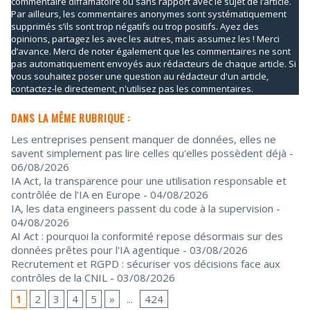
commentaire diffamatoire ou sans rapport avec le sujet de l’article.
Par ailleurs, les commentaires anonymes sont systématiquement
supprimés s’ils sont trop négatifs ou trop positifs. Ayez des
opinions, partagez les avec les autres, mais assumez les ! Merci
d’avance. Merci de noter également que les commentaires ne sont
pas automatiquement envoyés aux rédacteurs de chaque article. Si
vous souhaitez poser une question au rédacteur d'un article,
contactez-le directement, n'utilisez pas les commentaires.
DANS LA MÊME RUBRIQUE :
Les entreprises pensent manquer de données, elles ne
savent simplement pas lire celles qu'elles possèdent déjà
-
06/08/2026
IA Act, la transparence pour une utilisation responsable et
contrôlée de l’IA en Europe
- 04/08/2026
IA, les data engineers passent du code à la supervision
-
04/08/2026
AI Act : pourquoi la conformité repose désormais sur des
données prêtes pour l'IA agentique
- 03/08/2026
Recrutement et RGPD : sécuriser vos décisions face aux
contrôles de la CNIL
- 03/08/2026
1
2
3
4
5
»
...
424