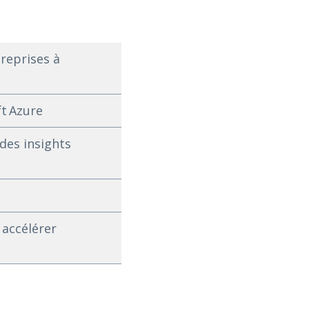
treprises à
ft Azure
des insights
 accélérer