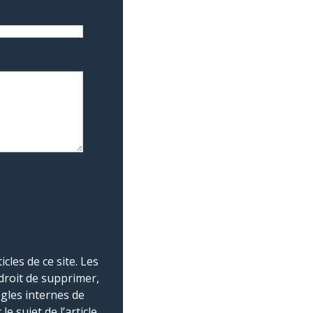
les de ce site. Les
droit de supprimer,
ègles internes de
 sujet de l’article.