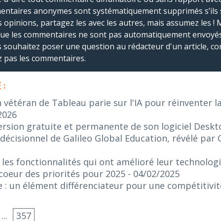
mmentaires anonymes sont systématiquement supprimés s’ils 
s opinions, partagez les avec les autres, mais assumez les ! 
que les commentaires ne sont pas automatiquement envoyés
us souhaitez poser une question au rédacteur d'un article, co
ez pas les commentaires.
 :
n vétéran de Tableau parie sur l'IA pour réinventer l
2026
ersion gratuite et permanente de son logiciel Desk
décisionnel de Galileo Global Education, révélé par 
 les fonctionnalités qui ont amélioré leur technologi
 coeur des priorités pour 2025
- 04/02/2025
e : un élément différenciateur pour une compétitivi
...
357