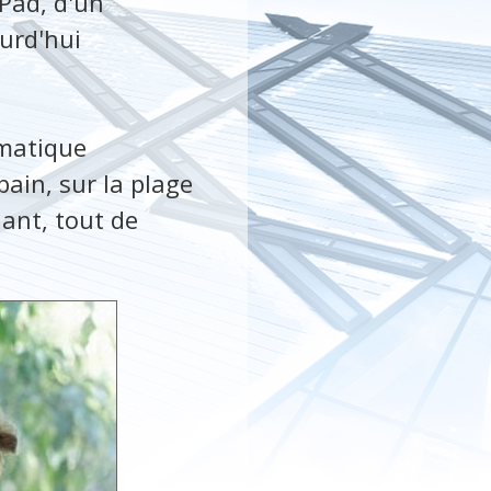
iPad, d'un
urd'hui
rmatique
ain, sur la plage
nant, tout de