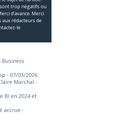
sont trop négatifs ou
Merci d’avance. Merci
 aux rédacteurs de
ntactez-le
a Business
top
- 07/03/2026
Claire Marchal
-
e BI en 2024 et
té accrue
-