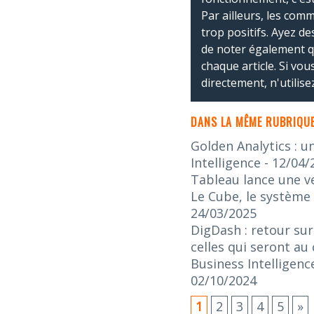
Par ailleurs, les co
trop positifs. Ayez de
de noter également 
chaque article. Si vo
directement, n'utilis
DANS LA MÊME RUBRIQUE
Golden Analytics : u
Intelligence
- 12/04/
Tableau lance une v
Le Cube, le système 
24/03/2025
DigDash : retour sur
celles qui seront au
Business Intelligenc
02/10/2024
1
2
3
4
5
»