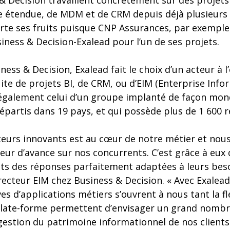
& Decision travaillent concrètement sur des projets
ce étendue, de MDM et de CRM depuis déjà plusieurs
rte ses fruits puisque CNP Assurances, par exemple,
iness & Decision-Exalead pour l’un de ses projets.
iness & Decision, Exalead fait le choix d’un acteur à 
te de projets BI, de CRM, ou d’EIM (Enterprise Info
alement celui d’un groupe implanté de façon mondi
épartis dans 19 pays, et qui possède plus de 1 600 r
iteurs innovants est au cœur de notre métier et nou
eur d’avance sur nos concurrents. C’est grâce à eu
nts des réponses parfaitement adaptées à leurs beso
recteur EIM chez Business & Decision. « Avec Exalea
s d’applications métiers s’ouvrent à nous tant la flex
late-forme permettent d’envisager un grand nombre
stion du patrimoine informationnel de nos clients. »