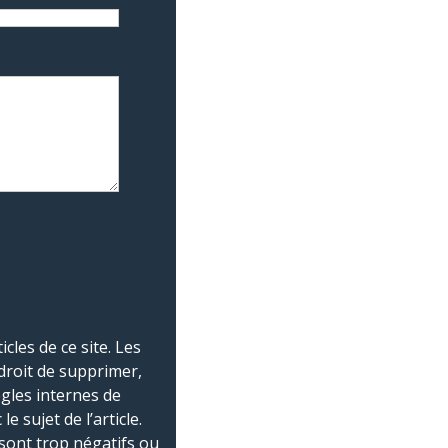
les de ce site. Les
droit de supprimer,
ègles internes de
 sujet de l’article.
sont trop négatifs ou