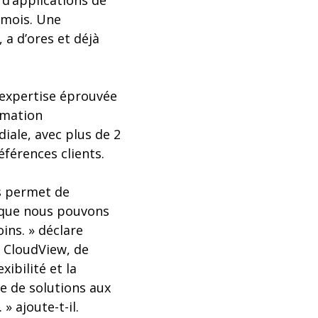
 d’applications de
 mois. Une
 a d’ores et déjà
l’expertise éprouvée
rmation
ale, avec plus de 2
éférences clients.
s permet de
x que nous pouvons
ins. » déclare
d CloudView, de
ibilité et la
 de solutions aux
 ajoute-t-il.