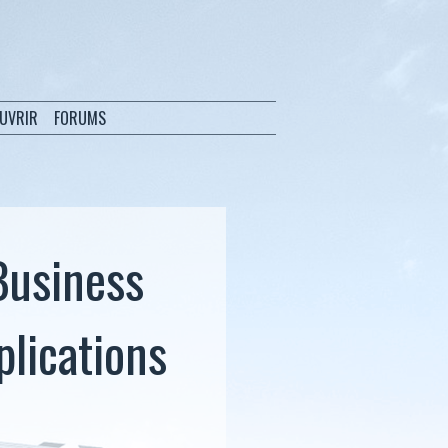
OUVRIR
FORUMS
Business
plications