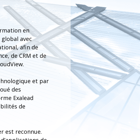
ormation en
 global avec
tional, afin de
nce, de CRM et de
loudView.
chnologique et par
noué des
forme Exalead
bilités de
r est reconnue.