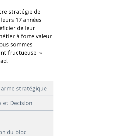
tre stratégie de
 leurs 17 années
ficier de leur
étier à forte valeur
t nous sommes
ent fructueuse. »
ad.
e arme stratégique
 et Decision
on du bloc