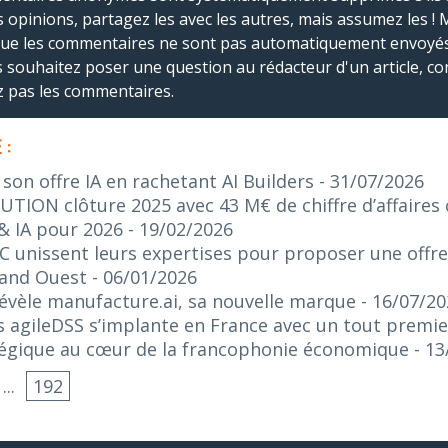
s opinions, partagez les avec les autres, mais assumez les ! 
que les commentaires ne sont pas automatiquement envoyés
us souhaitez poser une question au rédacteur d'un article, co
ez pas les commentaires.
 :
on offre IA en rachetant AI Builders
- 31/07/2026
ION clôture 2025 avec 43 M€ de chiffre d’affaires c
& IA pour 2026
- 19/02/2026
C unissent leurs expertises pour proposer une offr
rand Ouest
- 06/01/2026
 révèle manufacture.ai, sa nouvelle marque
- 16/07/2
 agileDSS s’implante en France avec un tout premie
tégique au cœur de la francophonie économique
- 1
...
192