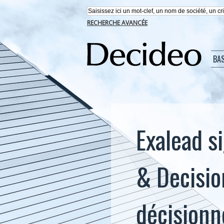
RECHERCHE AVANCÉE
BA
Exalead s
& Decisio
décisionn