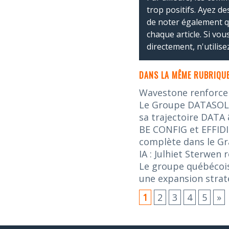
trop positifs. Ayez de
de noter également 
chaque article. Si vo
directement, n'utilis
DANS LA MÊME RUBRIQUE
Wavestone renforce s
Le Groupe DATASOLUT
sa trajectoire DATA 
BE CONFIG et EFFIDI
complète dans le G
IA : Julhiet Sterwen
Le groupe québécois
une expansion stra
1
2
3
4
5
»