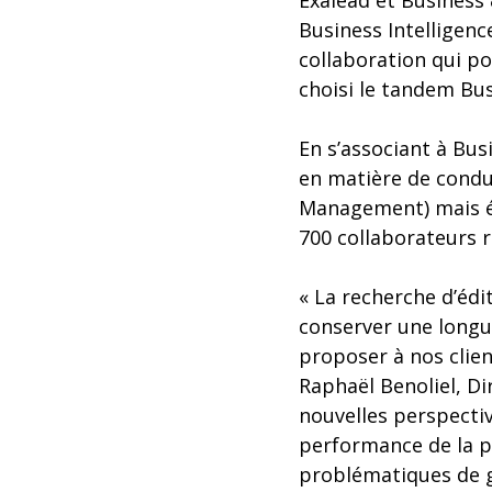
Exalead et Business 
Business Intelligen
collaboration qui po
choisi le tandem Bus
En s’associant à Bus
en matière de condui
Management) mais ég
700 collaborateurs r
« La recherche d’éd
conserver une longu
proposer à nos clie
Raphaël Benoliel, Di
nouvelles perspective
performance de la p
problématiques de ge