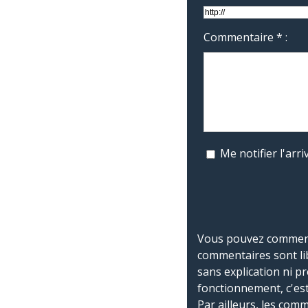
Commentaire * :
Me notifier l'ar
Vous pouvez commente
commentaires sont li
sans explication ni p
fonctionnement, c'est
Par ailleurs, les co