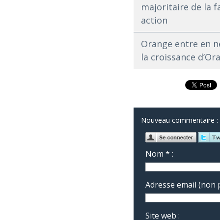
majoritaire de la 
action
Orange entre en né
la croissance d’Or
Nouveau commentaire :
Nom * :
Adresse email (non p
Site web :