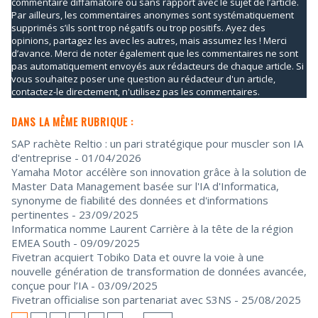
commentaire diffamatoire ou sans rapport avec le sujet de l’article.
Par ailleurs, les commentaires anonymes sont systématiquement
supprimés s’ils sont trop négatifs ou trop positifs. Ayez des
opinions, partagez les avec les autres, mais assumez les ! Merci
d’avance. Merci de noter également que les commentaires ne sont
pas automatiquement envoyés aux rédacteurs de chaque article. Si
vous souhaitez poser une question au rédacteur d'un article,
contactez-le directement, n'utilisez pas les commentaires.
DANS LA MÊME RUBRIQUE :
SAP rachète Reltio : un pari stratégique pour muscler son IA
d'entreprise
- 01/04/2026
Yamaha Motor accélère son innovation grâce à la solution de
Master Data Management basée sur l'IA d'Informatica,
synonyme de fiabilité des données et d'informations
pertinentes
- 23/09/2025
Informatica nomme Laurent Carrière à la tête de la région
EMEA South
- 09/09/2025
Fivetran acquiert Tobiko Data et ouvre la voie à une
nouvelle génération de transformation de données avancée,
conçue pour l’IA
- 03/09/2025
Fivetran officialise son partenariat avec S3NS
- 25/08/2025