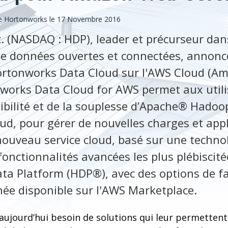
e Hortonworks le 17 Novembre 2016
. (NASDAQ : HDP), leader et précurseur dan
e données ouvertes et connectées, annonce
Hortonworks Data Cloud sur l'AWS Cloud (
nworks Data Cloud for AWS permet aux util
lexibilité et de la souplesse d’Apache® Had
oud, pour gérer de nouvelles charges et app
nouveau service cloud, basé sur une techno
 fonctionnalités avancées les plus plébiscit
ta Platform (HDP®), avec des options de f
nnée disponible sur l'AWS Marketplace.
 aujourd’hui besoin de solutions qui leur permetten