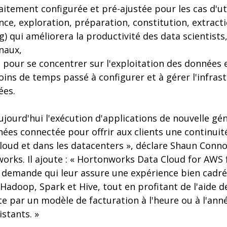
itement configurée et pré-ajustée pour les cas d'uti
nce, exploration, préparation, constitution, extract
) qui améliorera la productivité des data scientist
inaux,
pour se concentrer sur l'exploitation des données e
oins de temps passé à configurer et à gérer l'infrast
ées.
jourd'hui l'exécution d'applications de nouvelle gé
ées connectée pour offrir aux clients une continuit
loud et dans les datacenters », déclare Shaun Connol
orks. Il ajoute : « Hortonworks Data Cloud for AWS f
a demande qui leur assure une expérience bien cadré
n Hadoop, Spark et Hive, tout en profitant de l'aide
erte par un modèle de facturation à l'heure ou à l'an
stants. »