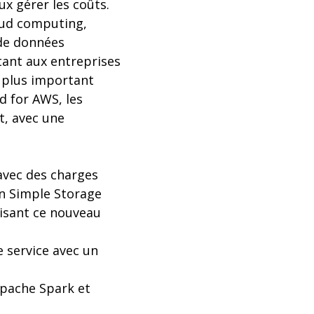
x gérer les coûts.
loud computing,
e de données
ant aux entreprises
t plus important
d for AWS, les
t, avec une
avec des charges
on Simple Storage
lisant ce nouveau
e service avec un
Apache Spark et