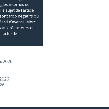
ègles internes de
 sujet de l’article.
sont trop négatifs ou
Merci d’avance. Merci
 aux rédacteurs de
ntactez-le
5/2026
6
/2026
026