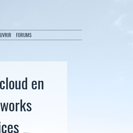
OUVRIR
FORUMS
 cloud en
nworks
ices