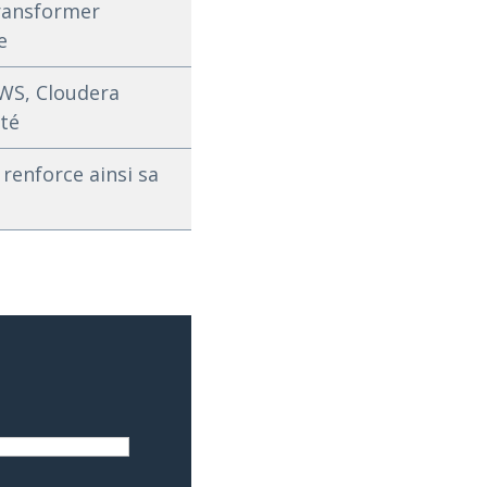
transformer
e
AWS, Cloudera
eté
renforce ainsi sa