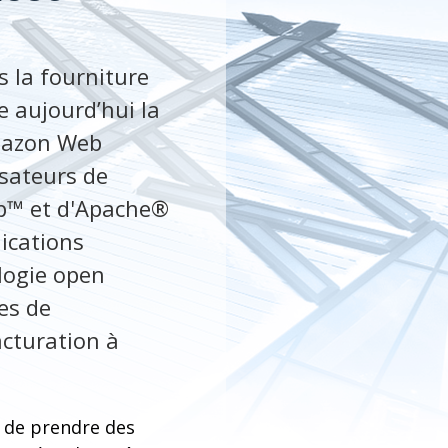
s la fourniture
 aujourd’hui la
Amazon Web
isateurs de
oop™ et d'Apache®
lications
logie open
ées de
acturation à
t de prendre des