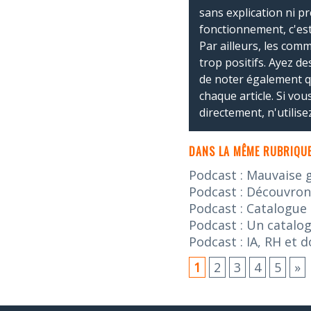
sans explication ni p
fonctionnement, c'est
Par ailleurs, les co
trop positifs. Ayez de
de noter également 
chaque article. Si vo
directement, n'utilis
DANS LA MÊME RUBRIQUE
Podcast : Mauvaise 
Podcast : Découvron
Podcast : Catalogue
Podcast : Un catalog
Podcast : IA, RH et 
1
2
3
4
5
»