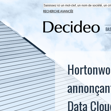
RECHERCHE AVANCÉE
BA
Hortonwor
annonçant
Data Clo