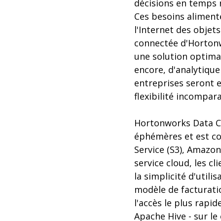
décisions en temps r
Ces besoins alimente
l'Internet des objets
connectée d'Hortonw
une solution optimal
encore, d'analytiqu
entreprises seront 
flexibilité incompara
Hortonworks Data C
éphémères et est co
Service (S3), Amazo
service cloud, les cl
la simplicité d'util
modèle de facturatio
l'accès le plus rapi
Apache Hive - sur le 