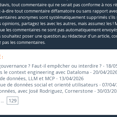
réavis, tout commentaire qui ne serait pas conforme à nos r
-à-dire tout commentaire diffamatoire ou sans rapport avec le
mmentaires anonymes sont systématiquement supprimés s’ils 
s opinions, partagez les avec les autres, mais assumez les ! 
que les commentaires ne sont pas automatiquement envoyés
us souhaitez poser une question au rédacteur d'un article, co
ez pas les commentaires.
 :
gouvernance ? Faut-il empêcher ou interdire ?
- 18/0
s le context engineering avec Dataloma
- 20/04/202
 de données, LLM et MCP
- 13/04/2026
ue de données social et orienté utilisateurs
- 07/04
données, avec José Rodriguez, Cornerstone
- 30/03/2
...
129