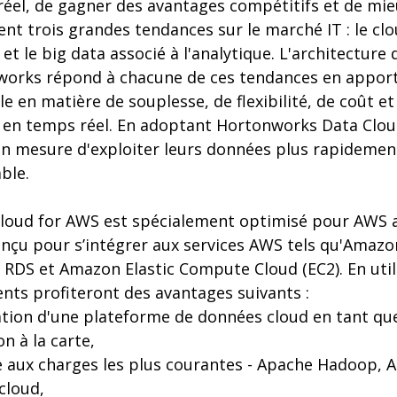
éel, de gagner des avantages compétitifs et de mieu
nt trois grandes tendances sur le marché IT : le c
 et le big data associé à l'analytique. L'architectur
orks répond à chacune de ces tendances en apport
e en matière de souplesse, de flexibilité, de coût e
e en temps réel. En adoptant Hortonworks Data Clou
en mesure d'exploiter leurs données plus rapidemen
ble.
loud for AWS est spécialement optimisé pour AWS 
nçu pour s’intégrer aux services AWS tels qu'Amaz
n RDS et Amazon Elastic Compute Cloud (EC2). En uti
ients profiteront des avantages suivants :
isation d'une plateforme de données cloud en tant qu
n à la carte,
de aux charges les plus courantes - Apache Hadoop, 
cloud,