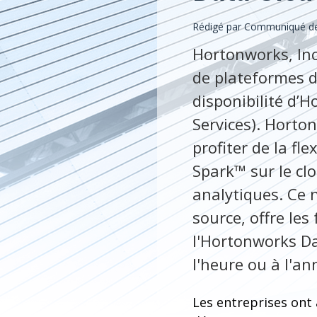
Rédigé par Communiqué d
Hortonworks, Inc
de plateformes d
disponibilité d’
Services). Horto
profiter de la f
Spark™ sur le cl
analytiques. Ce 
source, offre les
l'Hortonworks Da
l'heure ou à l'a
Les entreprises ont