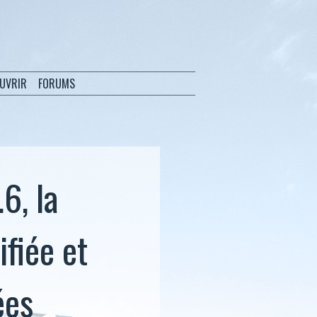
OUVRIR
FORUMS
6, la
fiée et
ées