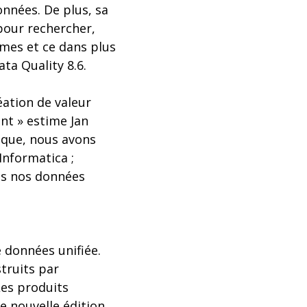
onnées. De plus, sa
 pour rechercher,
èmes et ce dans plus
ta Quality 8.6.
éation de valeur
nt » estime Jan
ique, nous avons
Informatica ;
es nos données
e données unifiée.
truits par
es produits
e nouvelle édition