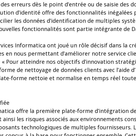
 des erreurs dès le point d’entrée ou de saisie des d
ution d’identité offre des fonctionnalités inégalées
ilier les données d’identification de multiples syst
ouvelles fonctionnalités sont partie intégrante de Da
rvices Informatica ont joué un rôle décisif dans la cr
s en nous permettant d’améliorer notre service clie
« Pour atteindre nos objectifs d’innovation stratég
forme de nettoyage de données clients avec l’aide d’
late-forme nettoie et normalise en temps réel tout
fiée
rmatica offre la première plate-forme d’intégration d
t ainsi les risques associés aux environnements cons
sants technologiques de multiples fournisseurs. L
us conçus à la base pour fonctionner ensemble. Cett