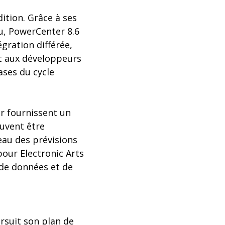
ition. Grâce à ses
eau, PowerCenter 8.6
gration différée,
nt aux développeurs
ases du cycle
r fournissent un
euvent être
eau des prévisions
 pour Electronic Arts
 de données et de
rsuit son plan de