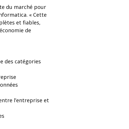
erte du marché pour
nformatica. « Cette
lètes et fiables,
l’économie de
ne des catégories
reprise
 données
ntre l’entreprise et
es