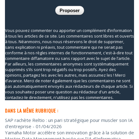
Vous pouvez commenter ou apporter un complément d’information
à tous les articles de ce site. Les commentaires sont libres et ouverts
à tous. Néanmoins, nous nous réservons le droit de supprimer,
sans explication ni préavis, tout commentaire qui ne serait pas
conforme à nos règles internes de fonctionnement, c'est-à-dire tout
commentaire diffamatoire ou sans rapport avec le sujet de l’article.
Par ailleurs, les commentaires anonymes sont systématiquement
supprimés s’ils sont trop négatifs ou trop positifs. Ayez des
opinions, partagez les avec les autres, mais assumez les ! Merci
d’avance. Merci de noter également que les commentaires ne sont
pas automatiquement envoyés aux rédacteurs de chaque article. Si
vous souhaitez poser une question au rédacteur d'un article,
contactez-le directement, n'utilisez pas les commentaires.
DANS LA MÊME RUBRIQUE :
SAP rachète Reltio : un pari stratégique pour muscler son IA
d'entreprise
- 01/04/2026
Yamaha Motor accélère son innovation grâce à la solution de
Master Data Management basée sur l'IA d'Informatica,