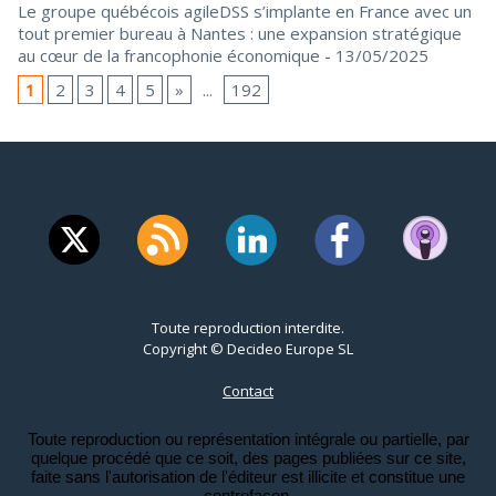
Le groupe québécois agileDSS s’implante en France avec un
tout premier bureau à Nantes : une expansion stratégique
au cœur de la francophonie économique
- 13/05/2025
1
2
3
4
5
»
...
192
Toute reproduction interdite.
Copyright © Decideo Europe SL
Contact
Toute reproduction ou représentation intégrale ou partielle, par
quelque procédé que ce soit, des pages publiées sur ce site,
faite sans l'autorisation de l'éditeur est illicite et constitue une
contrefaçon.