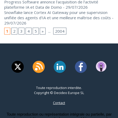
Progress Software annonce l'acquisition de l’activité
plateforme IA et Data de Domo
- 29/07/2026
Snowflake lance Cortex AI Gateway pour une supervision
unifiée des agents d'IA et une meilleure maîtrise des coûts
-
29/07/2026
1
2
3
4
5
»
...
2004
Toute reproduction interdite.
Copyright © Decideo Europe SL
Contact
Toute reproduction ou représentation intégrale ou partielle, par