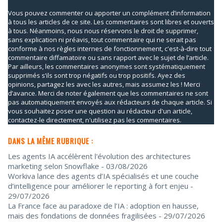
Vous pouvez commenter ou apporter un complément d’information
à tous les articles de ce site. Les commentaires sont libres et ouverts
à tous. Néanmoins, nous nous réservons le droit de supprimer,
sans explication ni préavis, tout commentaire qui ne serait pas
conforme à nos règles internes de fonctionnement, c'est-à-dire tout
commentaire diffamatoire ou sans rapport avec le sujet de l’article.
Par ailleurs, les commentaires anonymes sont systématiquement
supprimés s’ils sont trop négatifs ou trop positifs. Ayez des
opinions, partagez les avec les autres, mais assumez les ! Merci
d’avance. Merci de noter également que les commentaires ne sont
pas automatiquement envoyés aux rédacteurs de chaque article. Si
vous souhaitez poser une question au rédacteur d'un article,
contactez-le directement, n'utilisez pas les commentaires.
DANS LA MÊME RUBRIQUE :
Les agents IA accélèrent l'évolution des architectures
marketing selon Snowflake
- 03/08/2026
Workiva lance des agents d’IA spécialisés et une couche
d’intelligence pour améliorer le reporting à fort enjeu
-
29/07/2026
La France face au paradoxe de l’IA : adoption en hausse,
mais des fondations de données fragilisées
- 29/07/2026