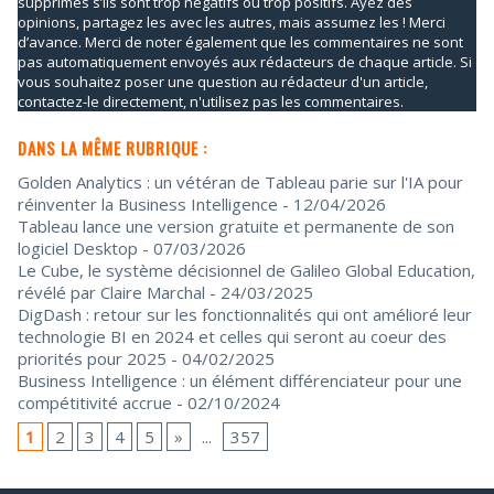
supprimés s’ils sont trop négatifs ou trop positifs. Ayez des
opinions, partagez les avec les autres, mais assumez les ! Merci
d’avance. Merci de noter également que les commentaires ne sont
pas automatiquement envoyés aux rédacteurs de chaque article. Si
vous souhaitez poser une question au rédacteur d'un article,
contactez-le directement, n'utilisez pas les commentaires.
DANS LA MÊME RUBRIQUE :
Golden Analytics : un vétéran de Tableau parie sur l'IA pour
réinventer la Business Intelligence
- 12/04/2026
Tableau lance une version gratuite et permanente de son
logiciel Desktop
- 07/03/2026
Le Cube, le système décisionnel de Galileo Global Education,
révélé par Claire Marchal
- 24/03/2025
DigDash : retour sur les fonctionnalités qui ont amélioré leur
technologie BI en 2024 et celles qui seront au coeur des
priorités pour 2025
- 04/02/2025
Business Intelligence : un élément différenciateur pour une
compétitivité accrue
- 02/10/2024
1
2
3
4
5
»
...
357