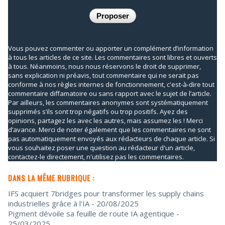
Vous pouvez commenter ou apporter un complément d’information
à tous les articles de ce site. Les commentaires sont libres et ouverts
à tous. Néanmoins, nous nous réservons le droit de supprimer,
sans explication ni préavis, tout commentaire qui ne serait pas
conforme à nos règles internes de fonctionnement, c'est-à-dire tout
commentaire diffamatoire ou sans rapport avec le sujet de l’article.
Par ailleurs, les commentaires anonymes sont systématiquement
supprimés s’ils sont trop négatifs ou trop positifs. Ayez des
opinions, partagez les avec les autres, mais assumez les ! Merci
d’avance. Merci de noter également que les commentaires ne sont
pas automatiquement envoyés aux rédacteurs de chaque article. Si
vous souhaitez poser une question au rédacteur d'un article,
contactez-le directement, n'utilisez pas les commentaires.
DANS LA MÊME RUBRIQUE :
IFS acquiert 7bridges pour transformer les supply chains
industrielles grâce à l'IA
- 20/08/2025
Pigment dévoile sa feuille de route IA agentique
-
25/03/2025